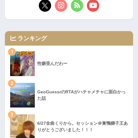
ランキング
1
性癖歪んだわー
2
GeoGuessrのRTAがハチャメチャに面白かっ
た話
3
6/27全曲くりから。セッション＠巣鴨獅子王あ
りがとうございました！！！