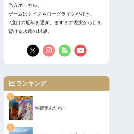
当方ボーカル。
ゲームはクイズやローグライクが好き。
2度目の厄年を過ぎ、ますます現実から目を
背ける永遠の14歳。
ランキング
1
性癖歪んだわー
2