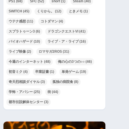
PS1
(68)
SFC
(52)
short
(1)
Steam
(40)
SWITCH
(45)
くりから。
(12)
ときメモ
(1)
ウテナ感想
(11)
コトダマン
(4)
スプラトゥーン3
(6)
ドラゴンクエストVI
(41)
バイオハザード
(10)
ライブ・ア・ライブ
(16)
ライブ映像
(2)
ロマサガ2ROS
(31)
今週のインターネット
(48)
俺の心の3つの○○
(46)
初音ミク
(4)
卒業証書
(1)
単発ゲーム
(19)
奇天烈相談ダイヤル
(3)
孤独の病院食
(8)
学怖・アパシー
(25)
街
(44)
都市伝説解体センター
(3)