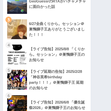
GeoGuessrのRTAがハチャメチャ
に面白かった話
3
6/27全曲くりから。セッション＠
巣鴨獅子王ありがとうございまし
た！！！
4
【ライブ告知】2025/8/8 「くりか
ら。セッション」＠巣鴨獅子王の
お知らせ
5
【ライブ延期の告知】2025/2/28
「神谷英希birthday
party！！！」＠巣鴨獅子王 延期
のお知らせ
6
【ライブ告知】2026/6/8 「優生誕
祭2026」＠巣鴨獅子王のお知らせ