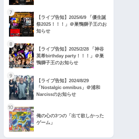
7
【ライブ告知】2025/6/9 「優生誕
祭2025！！！」＠巣鴨獅子王のお
知らせ
8
【ライブ告知】2025/2/28 「神谷
英希birthday party！！！」＠巣
鴨獅子王のお知らせ
9
【ライブ告知】2024/8/29
「Nostalgic omnibus」＠浦和
Narcissのお知らせ
10
俺の心の3つの「出て欲しかった
ゲーム」