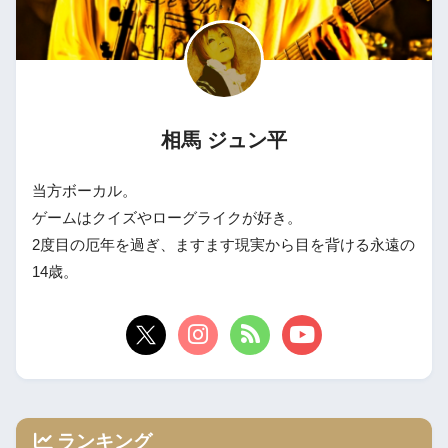
相馬 ジュン平
当方ボーカル。
ゲームはクイズやローグライクが好き。
2度目の厄年を過ぎ、ますます現実から目を背ける永遠の
14歳。
ランキング