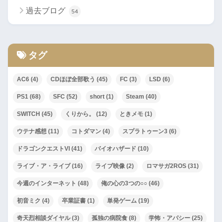
過去ブログ
54
タグ
AC6
(4)
CDほぼ全部歌う
(45)
FC
(3)
LSD
(6)
PS1
(68)
SFC
(52)
short
(1)
Steam
(40)
SWITCH
(45)
くりから。
(12)
ときメモ
(1)
ウテナ感想
(11)
コトダマン
(4)
スプラトゥーン3
(6)
ドラゴンクエストVI
(41)
バイオハザード
(10)
ライブ・ア・ライブ
(16)
ライブ映像
(2)
ロマサガ2ROS
(31)
今週のインターネット
(48)
俺の心の3つの○○
(46)
初音ミク
(4)
卒業証書
(1)
単発ゲーム
(19)
奇天烈相談ダイヤル
(3)
孤独の病院食
(8)
学怖・アパシー
(25)