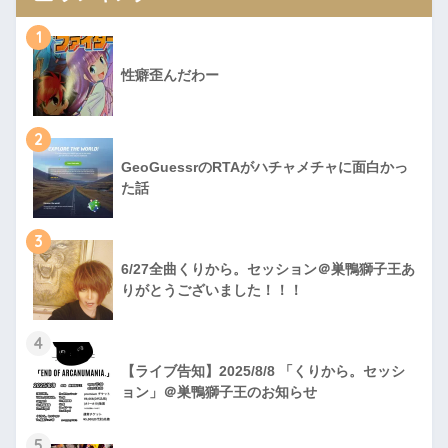
1
性癖歪んだわー
2
GeoGuessrのRTAがハチャメチャに面白かっ
た話
3
6/27全曲くりから。セッション＠巣鴨獅子王あ
りがとうございました！！！
4
【ライブ告知】2025/8/8 「くりから。セッシ
ョン」＠巣鴨獅子王のお知らせ
5