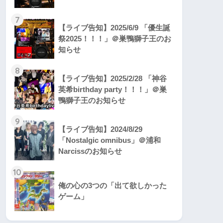
7
【ライブ告知】2025/6/9 「優生誕
祭2025！！！」＠巣鴨獅子王のお
知らせ
8
【ライブ告知】2025/2/28 「神谷
英希birthday party！！！」＠巣
鴨獅子王のお知らせ
9
【ライブ告知】2024/8/29
「Nostalgic omnibus」＠浦和
Narcissのお知らせ
10
俺の心の3つの「出て欲しかった
ゲーム」