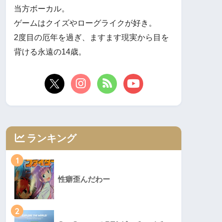
当方ボーカル。
ゲームはクイズやローグライクが好き。
2度目の厄年を過ぎ、ますます現実から目を
背ける永遠の14歳。
ランキング
1
性癖歪んだわー
2