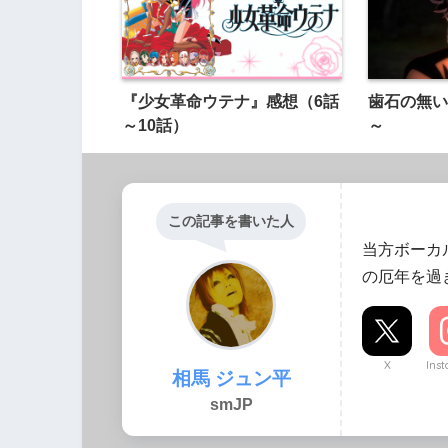
『少女革命ウテナ』感想（6話
歯石の無い
～10話）
～
この記事を書いた人
当方ボーカ
の厄年を過
X
Ins
相馬 ジュン平
smJP