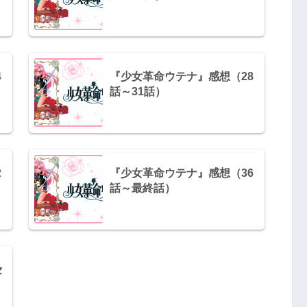
4
『少女革命ウテナ』感想（28
話～31話）
2
『少女革命ウテナ』感想（36
話～最終話）
セ