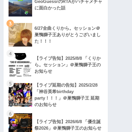
GeoGuessrのRTAがハチャメチャ
に面白かった話
3
6/27全曲くりから。セッション＠
巣鴨獅子王ありがとうございまし
た！！！
4
【ライブ告知】2025/8/8 「くりか
ら。セッション」＠巣鴨獅子王の
お知らせ
5
【ライブ延期の告知】2025/2/28
「神谷英希birthday
party！！！」＠巣鴨獅子王 延期
のお知らせ
6
【ライブ告知】2026/6/8 「優生誕
祭2026」＠巣鴨獅子王のお知らせ