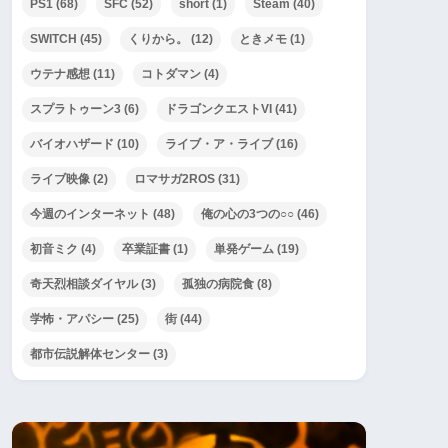
PS1
(68)
SFC
(52)
short
(1)
Steam
(40)
SWITCH
(45)
くりから。
(12)
ときメモ
(1)
ウテナ感想
(11)
コトダマン
(4)
スプラトゥーン3
(6)
ドラゴンクエストVI
(41)
バイオハザード
(10)
ライブ・ア・ライブ
(16)
ライブ映像
(2)
ロマサガ2ROS
(31)
今週のインターネット
(48)
俺の心の3つの○○
(46)
初音ミク
(4)
卒業証書
(1)
単発ゲーム
(19)
奇天烈相談ダイヤル
(3)
孤独の病院食
(8)
学怖・アパシー
(25)
街
(44)
都市伝説解体センター
(3)