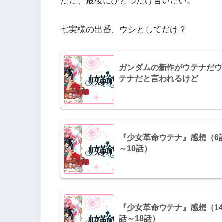
ただ、最後にひとつだけ言いたい。
七実様の出番、ウシとしてだけ？
ガンダムの新作がウテナだウ
テナだと言われるけど
『少女革命ウテナ』感想（6
～10話）
『少女革命ウテナ』感想（1
話～18話）