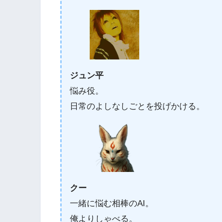
ジュン平
悩み役。
日常のよしなしごとを投げかける。
クー
一緒に悩む相棒のAI。
俺よりしゃべる。