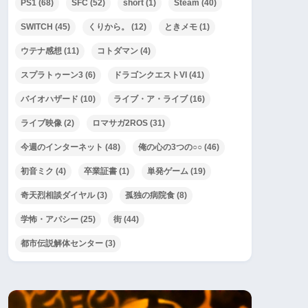
PS1
(68)
SFC
(52)
short
(1)
Steam
(40)
SWITCH
(45)
くりから。
(12)
ときメモ
(1)
ウテナ感想
(11)
コトダマン
(4)
スプラトゥーン3
(6)
ドラゴンクエストVI
(41)
バイオハザード
(10)
ライブ・ア・ライブ
(16)
ライブ映像
(2)
ロマサガ2ROS
(31)
今週のインターネット
(48)
俺の心の3つの○○
(46)
初音ミク
(4)
卒業証書
(1)
単発ゲーム
(19)
奇天烈相談ダイヤル
(3)
孤独の病院食
(8)
学怖・アパシー
(25)
街
(44)
都市伝説解体センター
(3)