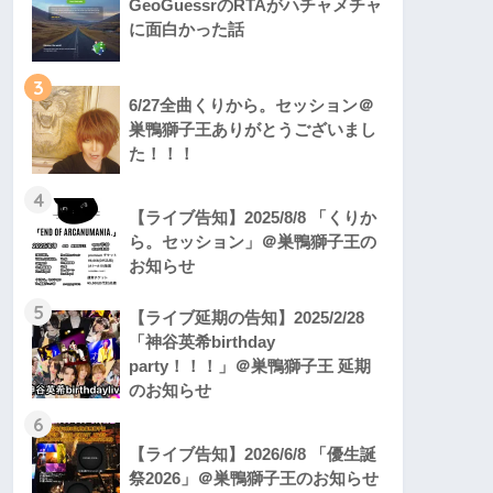
GeoGuessrのRTAがハチャメチャ
に面白かった話
3
6/27全曲くりから。セッション＠
巣鴨獅子王ありがとうございまし
た！！！
4
【ライブ告知】2025/8/8 「くりか
ら。セッション」＠巣鴨獅子王の
お知らせ
5
【ライブ延期の告知】2025/2/28
「神谷英希birthday
party！！！」＠巣鴨獅子王 延期
のお知らせ
6
【ライブ告知】2026/6/8 「優生誕
祭2026」＠巣鴨獅子王のお知らせ