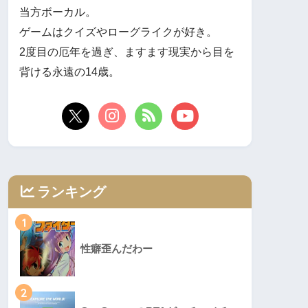
当方ボーカル。
ゲームはクイズやローグライクが好き。
2度目の厄年を過ぎ、ますます現実から目を
背ける永遠の14歳。
ランキング
1
性癖歪んだわー
2