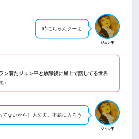
時にちゃんクーよ
ジュン平
学ラン着たジュン平と放課後に屋上で話してる世界
笑）
ってないから）大丈夫。本題に入ろう
ジュン平