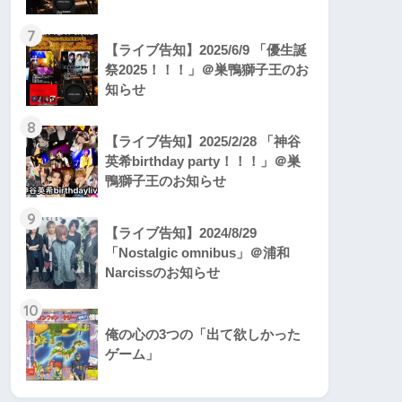
7
【ライブ告知】2025/6/9 「優生誕
祭2025！！！」＠巣鴨獅子王のお
知らせ
8
【ライブ告知】2025/2/28 「神谷
英希birthday party！！！」＠巣
鴨獅子王のお知らせ
9
【ライブ告知】2024/8/29
「Nostalgic omnibus」＠浦和
Narcissのお知らせ
10
俺の心の3つの「出て欲しかった
ゲーム」