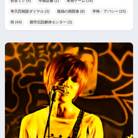
初音ミク
(4)
卒業証書
(1)
単発ゲーム
(19)
奇天烈相談ダイヤル
(3)
孤独の病院食
(8)
学怖・アパシー
(25)
街
(44)
都市伝説解体センター
(3)