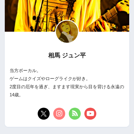
相馬 ジュン平
当方ボーカル。
ゲームはクイズやローグライクが好き。
2度目の厄年を過ぎ、ますます現実から目を背ける永遠の
14歳。