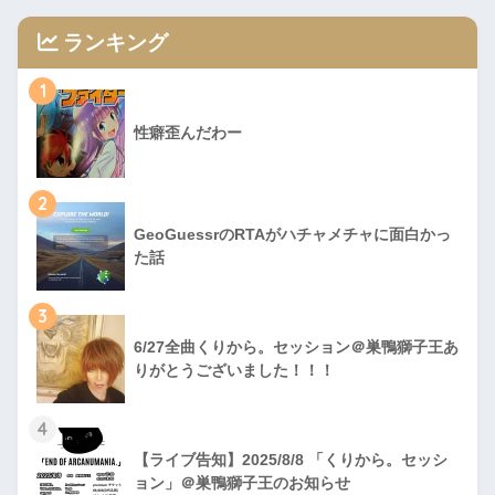
ランキング
1
性癖歪んだわー
2
GeoGuessrのRTAがハチャメチャに面白かっ
た話
3
6/27全曲くりから。セッション＠巣鴨獅子王あ
りがとうございました！！！
4
【ライブ告知】2025/8/8 「くりから。セッシ
ョン」＠巣鴨獅子王のお知らせ