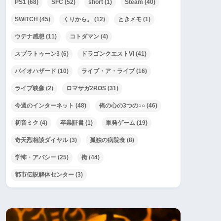
PS1
(68)
SFC
(52)
short
(1)
Steam
(40)
SWITCH
(45)
くりから。
(12)
ときメモ
(1)
ウテナ感想
(11)
コトダマン
(4)
スプラトゥーン3
(6)
ドラゴンクエストVI
(41)
バイオハザード
(10)
ライブ・ア・ライブ
(16)
ライブ映像
(2)
ロマサガ2ROS
(31)
今週のインターネット
(48)
俺の心の3つの○○
(46)
初音ミク
(4)
卒業証書
(1)
単発ゲーム
(19)
奇天烈相談ダイヤル
(3)
孤独の病院食
(8)
学怖・アパシー
(25)
街
(44)
都市伝説解体センター
(3)