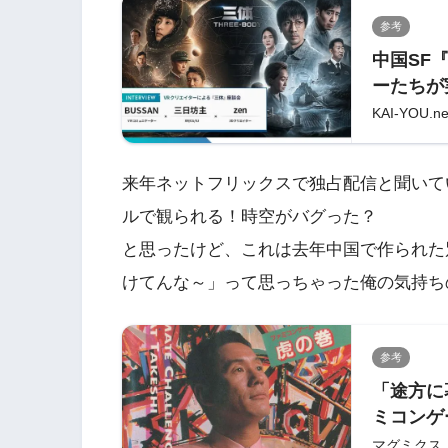
参考
中国SF
ーたちが
KAI-YOU.net
来年ネットフリックスで独占配信と聞いて
ルで観られる！時空がバグった？
と思ったけど、これは去年中国で作られた
けてんな～」って思っちゃった俺の気持ち
参考
「途方に
ミコンゲ
よね？
マグミクス