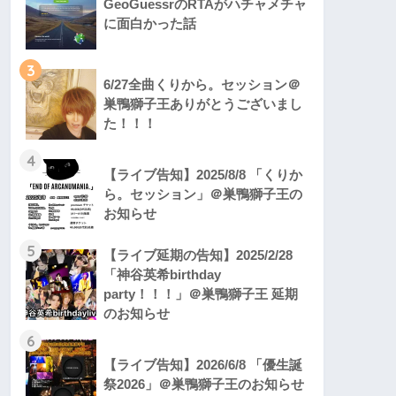
GeoGuessrのRTAがハチャメチャ
に面白かった話
3
6/27全曲くりから。セッション＠
巣鴨獅子王ありがとうございまし
た！！！
4
【ライブ告知】2025/8/8 「くりか
ら。セッション」＠巣鴨獅子王の
お知らせ
5
【ライブ延期の告知】2025/2/28
「神谷英希birthday
party！！！」＠巣鴨獅子王 延期
のお知らせ
6
【ライブ告知】2026/6/8 「優生誕
祭2026」＠巣鴨獅子王のお知らせ