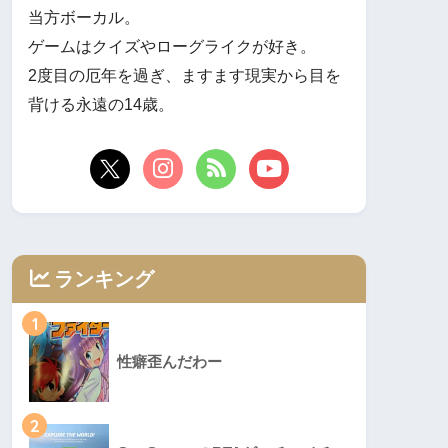
当方ボーカル。
ゲームはクイズやローグライクが好き。
2度目の厄年を過ぎ、ますます現実から目を
背ける永遠の14歳。
ランキング
1
性癖歪んだわー
2