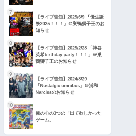
7
【ライブ告知】2025/6/9 「優生誕
祭2025！！！」＠巣鴨獅子王のお
知らせ
8
【ライブ告知】2025/2/28 「神谷
英希birthday party！！！」＠巣
鴨獅子王のお知らせ
9
【ライブ告知】2024/8/29
「Nostalgic omnibus」＠浦和
Narcissのお知らせ
10
俺の心の3つの「出て欲しかった
ゲーム」