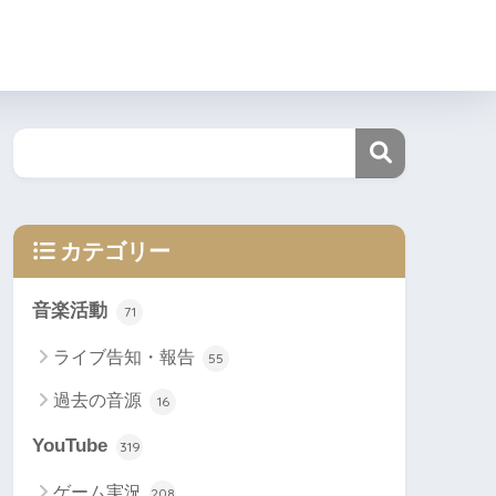
カテゴリー
音楽活動
71
ライブ告知・報告
55
過去の音源
16
YouTube
319
ゲーム実況
208