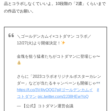
品とコラボしなくていいよ。10段階の「2濃」くらいまで
の作品でお願い。
＼ゴールデンカムイ×コトダマン コラボ／
12/27(火)より開催決定！
金塊を狙う猛者たちがコトダマンに登場じゃ〜
さらに「2023コラボオリジナルポスターカレン
ダー」などが当たるキャンペーンも開催じゃ
https://t.co/3V4tyOQG7p
#ゴールデンカムイ
#
コトダマン
pic.twitter.com/2J38HEwYoQ
— 【公式】コトダマン運営会議