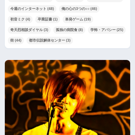
今週のインターネット
(48)
俺の心の3つの○○
(46)
初音ミク
(4)
卒業証書
(1)
単発ゲーム
(19)
奇天烈相談ダイヤル
(3)
孤独の病院食
(8)
学怖・アパシー
(25)
街
(44)
都市伝説解体センター
(3)