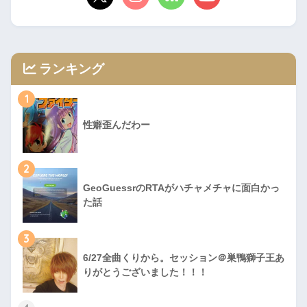
ランキング
1
性癖歪んだわー
2
GeoGuessrのRTAがハチャメチャに面白かっ
た話
3
6/27全曲くりから。セッション＠巣鴨獅子王あ
りがとうございました！！！