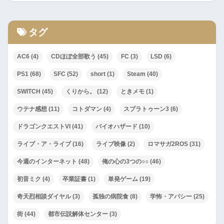
タグ
AC6
(4)
CDほぼ全部歌う
(45)
FC
(3)
LSD
(6)
PS1
(68)
SFC
(52)
short
(1)
Steam
(40)
SWITCH
(45)
くりから。
(12)
ときメモ
(1)
ウテナ感想
(11)
コトダマン
(4)
スプラトゥーン3
(6)
ドラゴンクエストVI
(41)
バイオハザード
(10)
ライブ・ア・ライブ
(16)
ライブ映像
(2)
ロマサガ2ROS
(31)
今週のインターネット
(48)
俺の心の3つの○○
(46)
初音ミク
(4)
卒業証書
(1)
単発ゲーム
(19)
奇天烈相談ダイヤル
(3)
孤独の病院食
(8)
学怖・アパシー
(25)
街
(44)
都市伝説解体センター
(3)