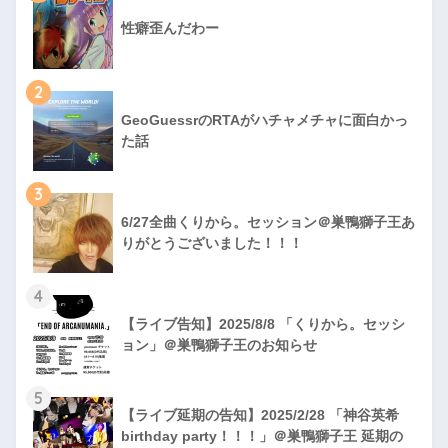
性癖歪んだわー
2
GeoGuessrのRTAがハチャメチャに面白かっ
た話
3
6/27全曲くりから。セッション＠巣鴨獅子王あ
りがとうございました！！！
4
【ライブ告知】2025/8/8 「くりから。セッシ
ョン」＠巣鴨獅子王のお知らせ
5
【ライブ延期の告知】2025/2/28 「神谷英希
birthday party！！！」＠巣鴨獅子王 延期の