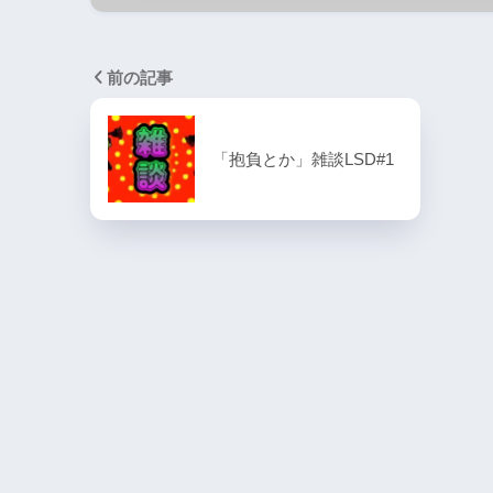
前の記事
「抱負とか」雑談LSD#1