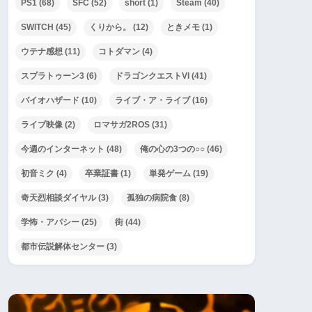
PS1
(68)
SFC
(52)
short
(1)
Steam
(40)
SWITCH
(45)
くりから。
(12)
ときメモ
(1)
ウテナ感想
(11)
コトダマン
(4)
スプラトゥーン3
(6)
ドラゴンクエストVI
(41)
バイオハザード
(10)
ライブ・ア・ライブ
(16)
ライブ映像
(2)
ロマサガ2ROS
(31)
今週のインターネット
(48)
俺の心の3つの○○
(46)
初音ミク
(4)
卒業証書
(1)
単発ゲーム
(19)
奇天烈相談ダイヤル
(3)
孤独の病院食
(8)
学怖・アパシー
(25)
街
(44)
都市伝説解体センター
(3)