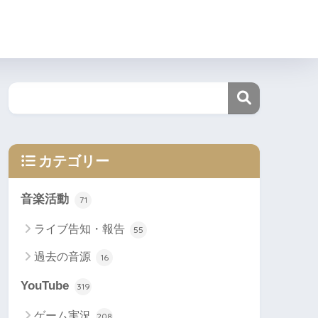
カテゴリー
音楽活動
71
ライブ告知・報告
55
過去の音源
16
YouTube
319
ゲーム実況
208