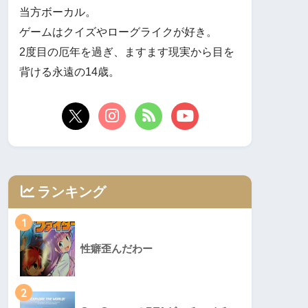
当方ボーカル。
ゲームはクイズやローグライクが好き。
2度目の厄年を過ぎ、ますます現実から目を
背ける永遠の14歳。
ランキング
1
性癖歪んだわー
2