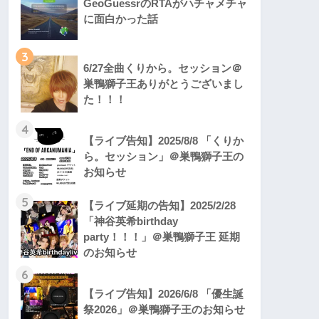
GeoGuessrのRTAがハチャメチャ
に面白かった話
3
6/27全曲くりから。セッション＠
巣鴨獅子王ありがとうございまし
た！！！
4
【ライブ告知】2025/8/8 「くりか
ら。セッション」＠巣鴨獅子王の
お知らせ
5
【ライブ延期の告知】2025/2/28
「神谷英希birthday
party！！！」＠巣鴨獅子王 延期
のお知らせ
6
【ライブ告知】2026/6/8 「優生誕
祭2026」＠巣鴨獅子王のお知らせ