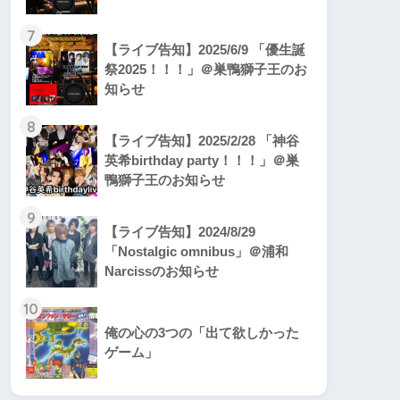
7
【ライブ告知】2025/6/9 「優生誕
祭2025！！！」＠巣鴨獅子王のお
知らせ
8
【ライブ告知】2025/2/28 「神谷
英希birthday party！！！」＠巣
鴨獅子王のお知らせ
9
【ライブ告知】2024/8/29
「Nostalgic omnibus」＠浦和
Narcissのお知らせ
10
俺の心の3つの「出て欲しかった
ゲーム」