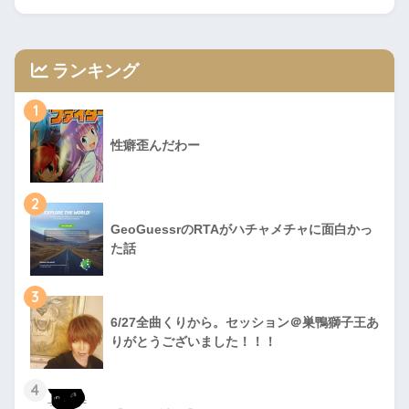
ランキング
1
性癖歪んだわー
2
GeoGuessrのRTAがハチャメチャに面白かっ
た話
3
6/27全曲くりから。セッション＠巣鴨獅子王あ
りがとうございました！！！
4