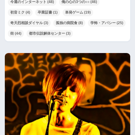
今週のインターネット
(48)
俺の心の3つの○○
(46)
初音ミク
(4)
卒業証書
(1)
単発ゲーム
(19)
奇天烈相談ダイヤル
(3)
孤独の病院食
(8)
学怖・アパシー
(25)
街
(44)
都市伝説解体センター
(3)