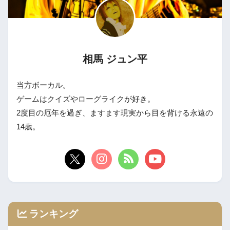
相馬 ジュン平
当方ボーカル。
ゲームはクイズやローグライクが好き。
2度目の厄年を過ぎ、ますます現実から目を背ける永遠の
14歳。
ランキング