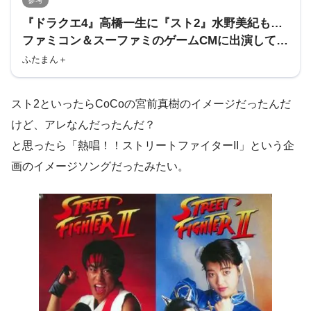
『ドラクエ4』高橋一生に『スト2』水野美紀も…
ファミコン＆スーファミのゲームCMに出演してい
た意外な芸能人たち | 概要 | ゲーム | 最新コラム |
ふたまん＋
ふたまん＋
スト2といったらCoCoの宮前真樹のイメージだったんだ
けど、アレなんだったんだ？
と思ったら「熱唱！！ストリートファイターII」という企
画のイメージソングだったみたい。