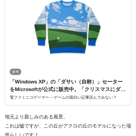
参考
「Windows XP」の「ダサい（自称）」セーター
をMicrosoftが公式に販売中。「クリスマスにダサ
いセーターを着る」欧米の文化にちなんだ商品
電ファミニコゲーマー – ゲームの面白い記事読んでみない？
で、デスクトップ壁紙「草原」を大胆に描く
地元より親しみのある風景。
これは嘘ですが、この丘がアクロの丘のモデルになった場
所らしいですよ。