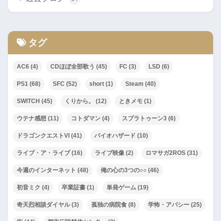
タグ
AC6
(4)
CDほぼ全部歌う
(45)
FC
(3)
LSD
(6)
PS1
(68)
SFC
(52)
short
(1)
Steam
(40)
SWITCH
(45)
くりから。
(12)
ときメモ
(1)
ウテナ感想
(11)
コトダマン
(4)
スプラトゥーン3
(6)
ドラゴンクエストVI
(41)
バイオハザード
(10)
ライブ・ア・ライブ
(16)
ライブ映像
(2)
ロマサガ2ROS
(31)
今週のインターネット
(48)
俺の心の3つの○○
(46)
初音ミク
(4)
卒業証書
(1)
単発ゲーム
(19)
奇天烈相談ダイヤル
(3)
孤独の病院食
(8)
学怖・アパシー
(25)