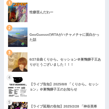
1
性癖歪んだわー
2
GeoGuessrのRTAがハチャメチャに面白かっ
た話
3
6/27全曲くりから。セッション＠巣鴨獅子王あ
りがとうございました！！！
4
【ライブ告知】2025/8/8 「くりから。セッシ
ョン」＠巣鴨獅子王のお知らせ
5
【ライブ延期の告知】2025/2/28 「神谷英希