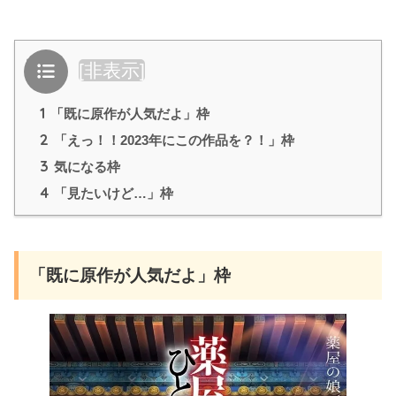
目次
[
非表示
]
1
「既に原作が人気だよ」枠
2
「えっ！！2023年にこの作品を？！」枠
3
気になる枠
4
「見たいけど…」枠
「既に原作が人気だよ」枠