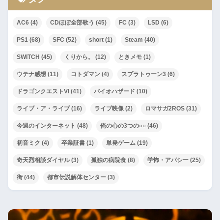
AC6
(4)
CDほぼ全部歌う
(45)
FC
(3)
LSD
(6)
PS1
(68)
SFC
(52)
short
(1)
Steam
(40)
SWITCH
(45)
くりから。
(12)
ときメモ
(1)
ウテナ感想
(11)
コトダマン
(4)
スプラトゥーン3
(6)
ドラゴンクエストVI
(41)
バイオハザード
(10)
ライブ・ア・ライブ
(16)
ライブ映像
(2)
ロマサガ2ROS
(31)
今週のインターネット
(48)
俺の心の3つの○○
(46)
初音ミク
(4)
卒業証書
(1)
単発ゲーム
(19)
奇天烈相談ダイヤル
(3)
孤独の病院食
(8)
学怖・アパシー
(25)
街
(44)
都市伝説解体センター
(3)