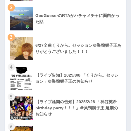
2
GeoGuessrのRTAがハチャメチャに面白かっ
た話
3
6/27全曲くりから。セッション＠巣鴨獅子王あ
りがとうございました！！！
4
【ライブ告知】2025/8/8 「くりから。セッシ
ョン」＠巣鴨獅子王のお知らせ
5
【ライブ延期の告知】2025/2/28 「神谷英希
birthday party！！！」＠巣鴨獅子王 延期の
お知らせ
6