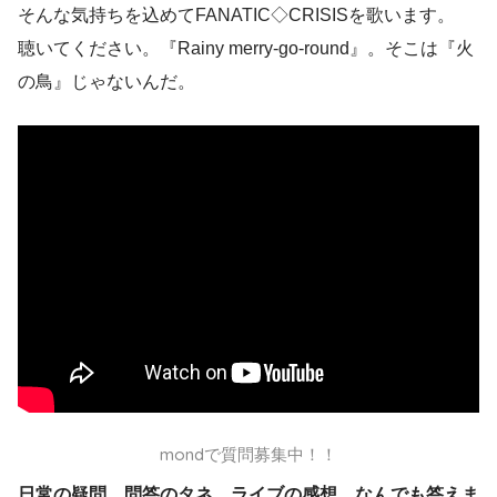
そんな気持ちを込めてFANATIC◇CRISISを歌います。
聴いてください。『Rainy merry-go-round』。そこは『火
の鳥』じゃないんだ。
mondで質問募集中！！
日常の疑問、問答のタネ、ライブの感想、なんでも答えま