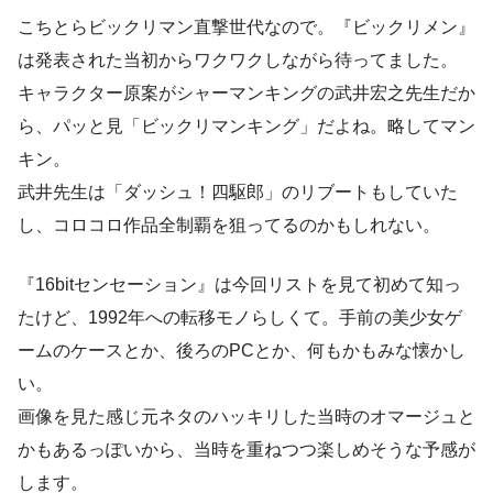
こちとらビックリマン直撃世代なので。『ビックリメン』
は発表された当初からワクワクしながら待ってました。
キャラクター原案がシャーマンキングの武井宏之先生だか
ら、パッと見「ビックリマンキング」だよね。略してマン
キン。
武井先生は「ダッシュ！四駆郎」のリブートもしていた
し、コロコロ作品全制覇を狙ってるのかもしれない。
『16bitセンセーション』は今回リストを見て初めて知っ
たけど、1992年への転移モノらしくて。手前の美少女ゲ
ームのケースとか、後ろのPCとか、何もかもみな懐かし
い。
画像を見た感じ元ネタのハッキリした当時のオマージュと
かもあるっぽいから、当時を重ねつつ楽しめそうな予感が
します。