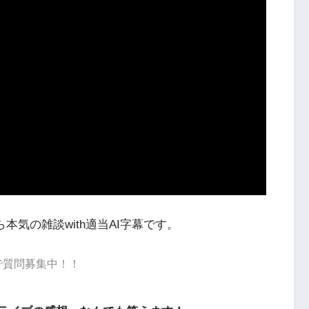
本気の雑談with適当AI字幕です。
dで質問募集中！！