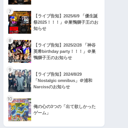
7
【ライブ告知】2025/6/9 「優生誕
祭2025！！！」＠巣鴨獅子王のお
知らせ
8
【ライブ告知】2025/2/28 「神谷
英希birthday party！！！」＠巣
鴨獅子王のお知らせ
9
【ライブ告知】2024/8/29
「Nostalgic omnibus」＠浦和
Narcissのお知らせ
10
俺の心の3つの「出て欲しかった
ゲーム」