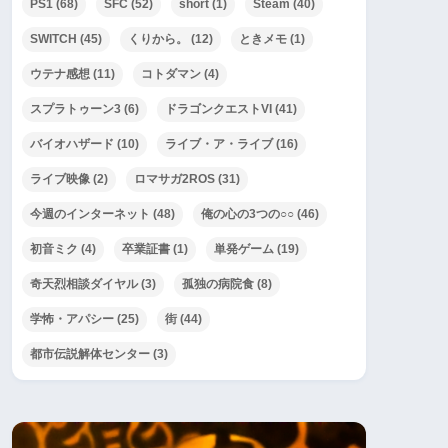
PS1
(68)
SFC
(52)
short
(1)
Steam
(40)
SWITCH
(45)
くりから。
(12)
ときメモ
(1)
ウテナ感想
(11)
コトダマン
(4)
スプラトゥーン3
(6)
ドラゴンクエストVI
(41)
バイオハザード
(10)
ライブ・ア・ライブ
(16)
ライブ映像
(2)
ロマサガ2ROS
(31)
今週のインターネット
(48)
俺の心の3つの○○
(46)
初音ミク
(4)
卒業証書
(1)
単発ゲーム
(19)
奇天烈相談ダイヤル
(3)
孤独の病院食
(8)
学怖・アパシー
(25)
街
(44)
都市伝説解体センター
(3)