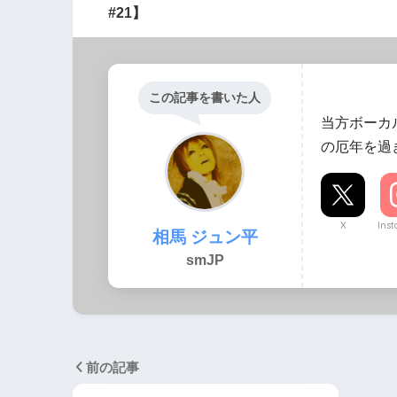
#21】
この記事を書いた人
当方ボーカ
の厄年を過
X
Ins
相馬 ジュン平
smJP
前の記事