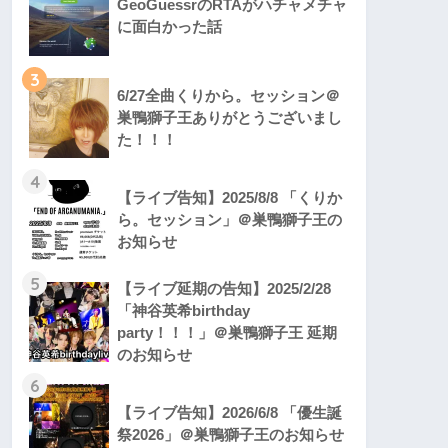
GeoGuessrのRTAがハチャメチャ
に面白かった話
3
6/27全曲くりから。セッション＠
巣鴨獅子王ありがとうございまし
た！！！
4
【ライブ告知】2025/8/8 「くりか
ら。セッション」＠巣鴨獅子王の
お知らせ
5
【ライブ延期の告知】2025/2/28
「神谷英希birthday
party！！！」＠巣鴨獅子王 延期
のお知らせ
6
【ライブ告知】2026/6/8 「優生誕
祭2026」＠巣鴨獅子王のお知らせ