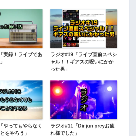
0「実録！ライブであ
ラジオ#19「ライブ直前スペシ
」
ャル！！ギアスの呪いにかか
った男」
8「やってもやらなく
ラジオ#11「Dir jun preyお疲
とをやろう」
れ様でした」