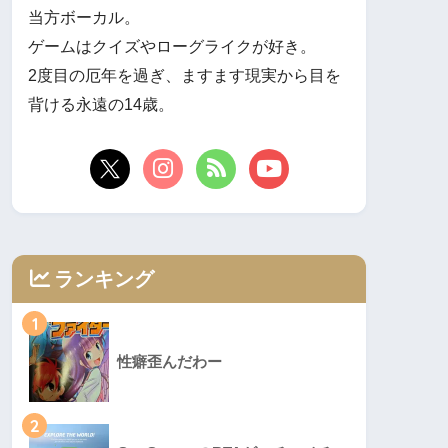
当方ボーカル。
ゲームはクイズやローグライクが好き。
2度目の厄年を過ぎ、ますます現実から目を
背ける永遠の14歳。
ランキング
1
性癖歪んだわー
2