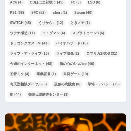
AC6
(4)
CDほぼ全部歌う
(45)
FC
(3)
LSD
(6)
PS1
(68)
SFC
(52)
short
(1)
Steam
(40)
SWITCH
(45)
くりから。
(12)
ときメモ
(1)
ウテナ感想
(11)
コトダマン
(4)
スプラトゥーン3
(6)
ドラゴンクエストVI
(41)
バイオハザード
(10)
ライブ・ア・ライブ
(16)
ライブ映像
(2)
ロマサガ2ROS
(31)
今週のインターネット
(48)
俺の心の3つの○○
(46)
初音ミク
(4)
卒業証書
(1)
単発ゲーム
(19)
奇天烈相談ダイヤル
(3)
孤独の病院食
(8)
学怖・アパシー
(25)
街
(44)
都市伝説解体センター
(3)