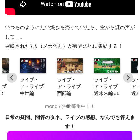
いつものようにたい焼きを売っていたら、空から謎の声が
して…。
召喚された7人（メカ含む）が異界の地に集結する！
・
ライブ・
ライブ・
ライブ・
ラ
イブ
ア・ライブ
ア・ライブ
ア・ライブ
ア
2
中世編
西部編
近未来編 #1
近未
mondで質問募集中！！
日常の疑問、問答のタネ、ライブの感想、なんでも答えま
す！