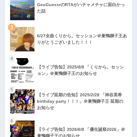
GeoGuessrのRTAがハチャメチャに面白かっ
た話
3
6/27全曲くりから。セッション＠巣鴨獅子王あ
りがとうございました！！！
4
【ライブ告知】2025/8/8 「くりから。セッシ
ョン」＠巣鴨獅子王のお知らせ
5
【ライブ延期の告知】2025/2/28 「神谷英希
birthday party！！！」＠巣鴨獅子王 延期の
お知らせ
6
【ライブ告知】2026/6/8 「優生誕祭2026」＠
巣鴨獅子王のお知らせ