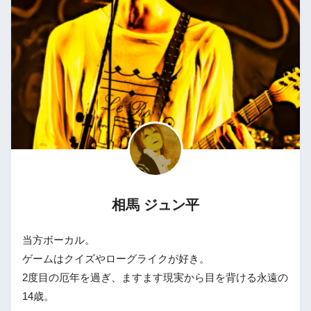
相馬 ジュン平
当方ボーカル。
ゲームはクイズやローグライクが好き。
2度目の厄年を過ぎ、ますます現実から目を背ける永遠の
14歳。