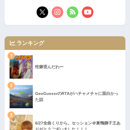
ランキング
1
性癖歪んだわー
2
GeoGuessrのRTAがハチャメチャに面白かっ
た話
3
6/27全曲くりから。セッション＠巣鴨獅子王あ
りがとうございました！！！