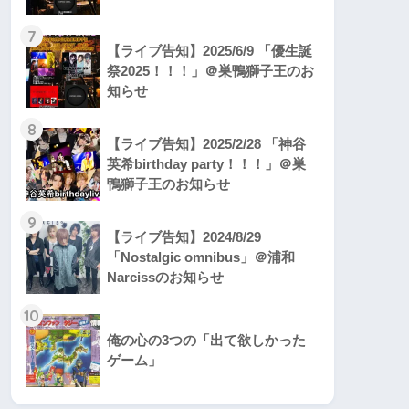
7
【ライブ告知】2025/6/9 「優生誕
祭2025！！！」＠巣鴨獅子王のお
知らせ
8
【ライブ告知】2025/2/28 「神谷
英希birthday party！！！」＠巣
鴨獅子王のお知らせ
9
【ライブ告知】2024/8/29
「Nostalgic omnibus」＠浦和
Narcissのお知らせ
10
俺の心の3つの「出て欲しかった
ゲーム」