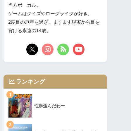
当方ボーカル。
ゲームはクイズやローグライクが好き。
2度目の厄年を過ぎ、ますます現実から目を
背ける永遠の14歳。
ランキング
1
性癖歪んだわー
2