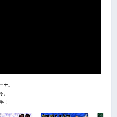
ーナ。
る。
半！