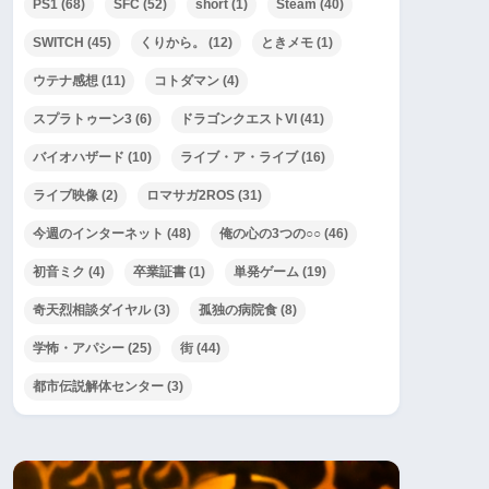
PS1
(68)
SFC
(52)
short
(1)
Steam
(40)
SWITCH
(45)
くりから。
(12)
ときメモ
(1)
ウテナ感想
(11)
コトダマン
(4)
スプラトゥーン3
(6)
ドラゴンクエストVI
(41)
エストVI・第
ドラゴンクエストVI・第
ドラゴンクエ
35話
26話
バイオハザード
(10)
ライブ・ア・ライブ
(16)
ライブ映像
(2)
ロマサガ2ROS
(31)
今週のインターネット
(48)
俺の心の3つの○○
(46)
初音ミク
(4)
卒業証書
(1)
単発ゲーム
(19)
奇天烈相談ダイヤル
(3)
孤独の病院食
(8)
学怖・アパシー
(25)
街
(44)
都市伝説解体センター
(3)