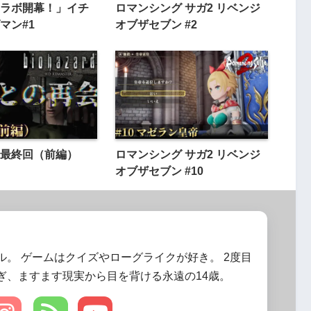
ラボ開幕！」イチ
ロマンシング サガ2 リベンジ
マン#1
オブザセブン #2
rd 最終回（前編）
ロマンシング サガ2 リベンジ
オブザセブン #10
ル。 ゲームはクイズやローグライクが好き。 2度目
ぎ、ますます現実から目を背ける永遠の14歳。