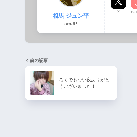
X
Ins
相馬 ジュン平
smJP
前の記事
ろくでもない夜ありがと
うございました！