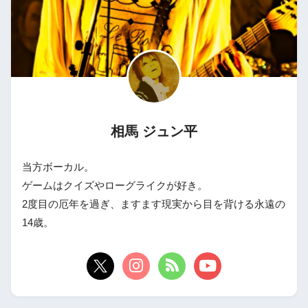
相馬 ジュン平
当方ボーカル。
ゲームはクイズやローグライクが好き。
2度目の厄年を過ぎ、ますます現実から目を背ける永遠の
14歳。