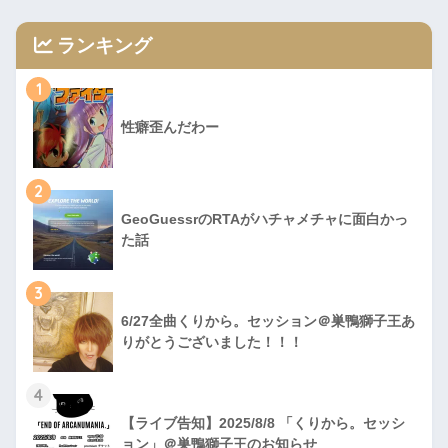
ランキング
1
性癖歪んだわー
2
GeoGuessrのRTAがハチャメチャに面白かっ
た話
3
6/27全曲くりから。セッション＠巣鴨獅子王あ
りがとうございました！！！
4
【ライブ告知】2025/8/8 「くりから。セッシ
ョン」＠巣鴨獅子王のお知らせ