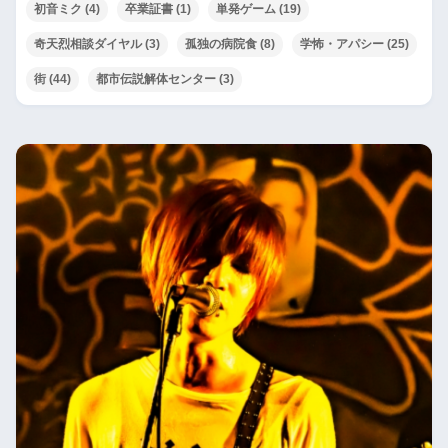
初音ミク
(4)
卒業証書
(1)
単発ゲーム
(19)
奇天烈相談ダイヤル
(3)
孤独の病院食
(8)
学怖・アパシー
(25)
街
(44)
都市伝説解体センター
(3)