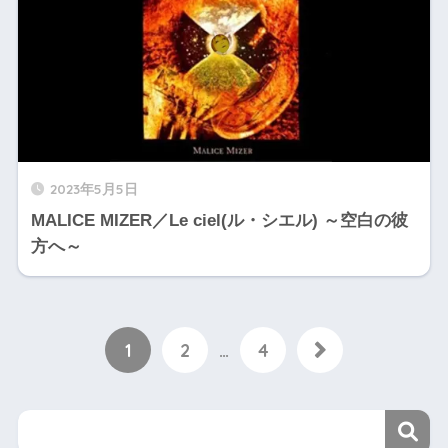
2023年5月5日
MALICE MIZER／Le ciel(ル・シエル) ～空白の彼
方へ～
1
2
…
4