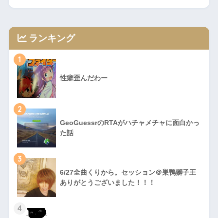
ランキング
1
性癖歪んだわー
2
GeoGuessrのRTAがハチャメチャに面白かっ
た話
3
6/27全曲くりから。セッション＠巣鴨獅子王
ありがとうございました！！！
4