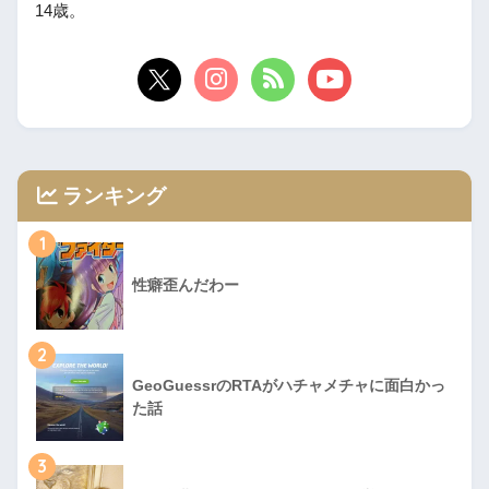
14歳。
ランキング
1
性癖歪んだわー
2
GeoGuessrのRTAがハチャメチャに面白かっ
た話
3