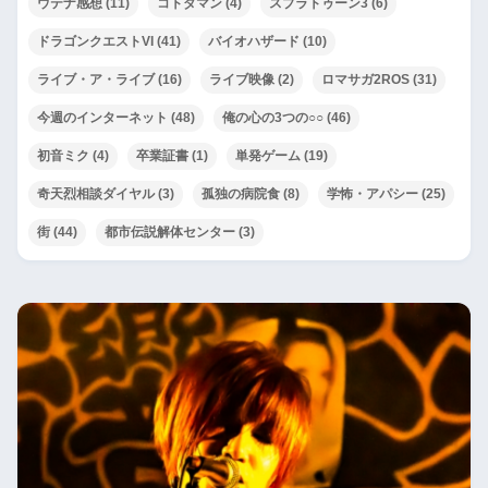
ウテナ感想
(11)
コトダマン
(4)
スプラトゥーン3
(6)
ドラゴンクエストVI
(41)
バイオハザード
(10)
ライブ・ア・ライブ
(16)
ライブ映像
(2)
ロマサガ2ROS
(31)
今週のインターネット
(48)
俺の心の3つの○○
(46)
初音ミク
(4)
卒業証書
(1)
単発ゲーム
(19)
奇天烈相談ダイヤル
(3)
孤独の病院食
(8)
学怖・アパシー
(25)
街
(44)
都市伝説解体センター
(3)