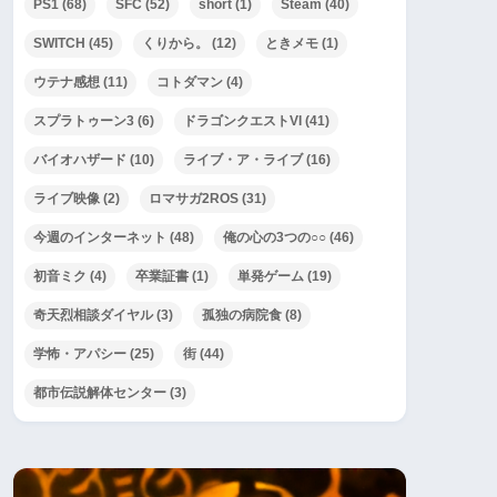
PS1
(68)
SFC
(52)
short
(1)
Steam
(40)
SWITCH
(45)
くりから。
(12)
ときメモ
(1)
ウテナ感想
(11)
コトダマン
(4)
スプラトゥーン3
(6)
ドラゴンクエストVI
(41)
バイオハザード
(10)
ライブ・ア・ライブ
(16)
ライブ映像
(2)
ロマサガ2ROS
(31)
今週のインターネット
(48)
俺の心の3つの○○
(46)
初音ミク
(4)
卒業証書
(1)
単発ゲーム
(19)
奇天烈相談ダイヤル
(3)
孤独の病院食
(8)
学怖・アパシー
(25)
街
(44)
都市伝説解体センター
(3)