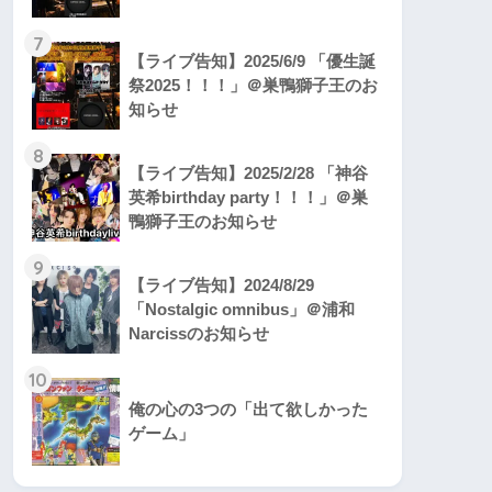
7
【ライブ告知】2025/6/9 「優生誕
祭2025！！！」＠巣鴨獅子王のお
知らせ
8
【ライブ告知】2025/2/28 「神谷
英希birthday party！！！」＠巣
鴨獅子王のお知らせ
9
【ライブ告知】2024/8/29
「Nostalgic omnibus」＠浦和
Narcissのお知らせ
10
俺の心の3つの「出て欲しかった
ゲーム」