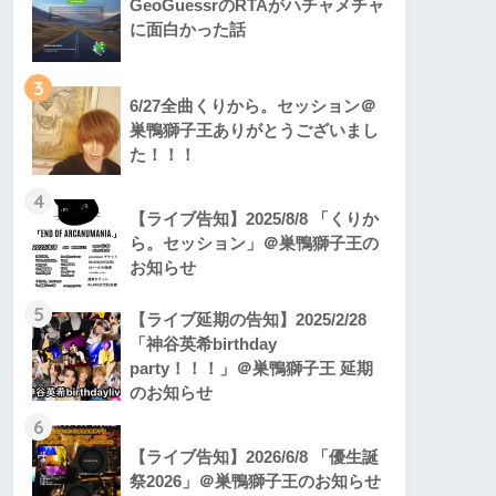
GeoGuessrのRTAがハチャメチャ
に面白かった話
3
6/27全曲くりから。セッション＠
巣鴨獅子王ありがとうございまし
た！！！
4
【ライブ告知】2025/8/8 「くりか
ら。セッション」＠巣鴨獅子王の
お知らせ
5
【ライブ延期の告知】2025/2/28
「神谷英希birthday
party！！！」＠巣鴨獅子王 延期
のお知らせ
6
【ライブ告知】2026/6/8 「優生誕
祭2026」＠巣鴨獅子王のお知らせ