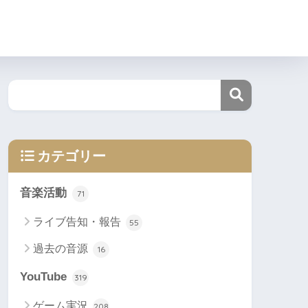
カテゴリー
音楽活動
71
ライブ告知・報告
55
過去の音源
16
YouTube
319
ゲーム実況
208