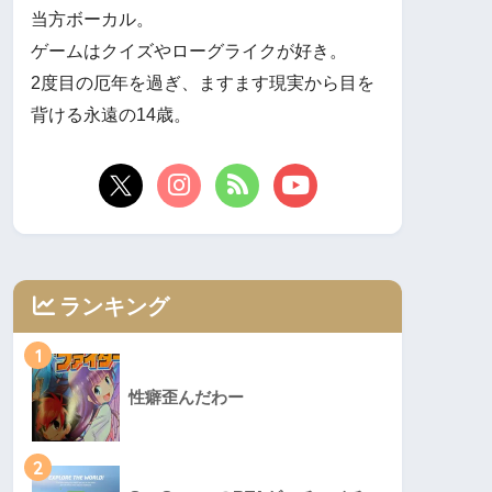
当方ボーカル。
ゲームはクイズやローグライクが好き。
2度目の厄年を過ぎ、ますます現実から目を
背ける永遠の14歳。
ランキング
1
性癖歪んだわー
2