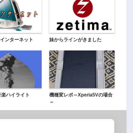
インターネット
妹からラインがきました
の音楽ハイライト
機種変レポ～Xperia5Vの場合
～