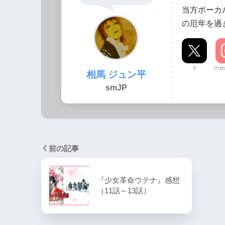
当方ボーカ
の厄年を過
X
Ins
相馬 ジュン平
smJP
前の記事
『少女革命ウテナ』感想
（11話～13話）