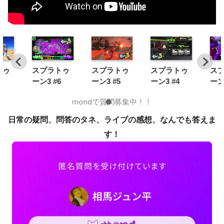
トゥ
スプラトゥ
スプラトゥ
スプラトゥ
ス
1
ーン3 #6
ーン3 #5
ーン3 #4
ーン
mondで質問募集中！！
日常の疑問、問答のタネ、ライブの感想、なんでも答えま
す！