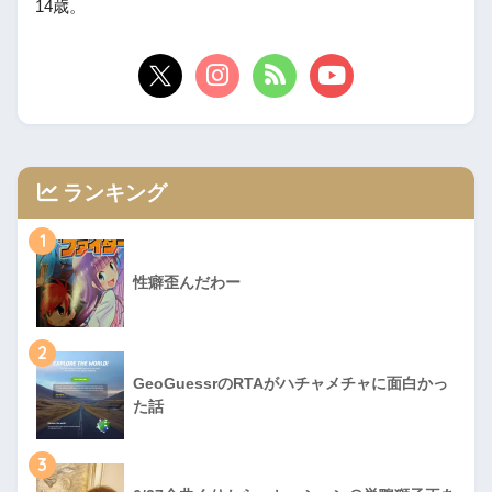
14歳。
ランキング
1
性癖歪んだわー
2
GeoGuessrのRTAがハチャメチャに面白かっ
た話
3