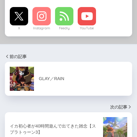
X
Instagram
Feedly
YouTube
前の記事
GLAY／RAIN
次の記事
イカ初心者が40時間遊んで出てきた雑念【ス
プラトゥーン3】