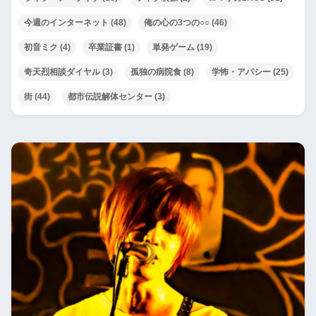
今週のインターネット
(48)
俺の心の3つの○○
(46)
初音ミク
(4)
卒業証書
(1)
単発ゲーム
(19)
奇天烈相談ダイヤル
(3)
孤独の病院食
(8)
学怖・アパシー
(25)
街
(44)
都市伝説解体センター
(3)