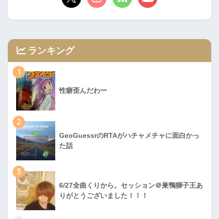
ランキング
1
性癖歪んだわー
2
GeoGuessrのRTAがハチャメチャに面白かっ
た話
3
6/27全曲くりから。セッション＠巣鴨獅子王あ
りがとうございました！！！