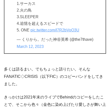
1.サーカス
2.火の鳥
3.SLEEPER
4.追憶を超えるスピードで
5. ONE
pic.twitter.com/I7R2bVoO3U
— くりから。だった神谷英希 (@the7thave)
March 12, 2023
多くは語るまい。でもちょっと語りたい。そんな
FANATIC◇CRISIS（以下FtC）のコピーバンドをしてき
ました。
きっかけは2021年末のライブでBehindのコピーをしたこ
とで、そこから色々（金色に染め上げたり愛しさが舞い上