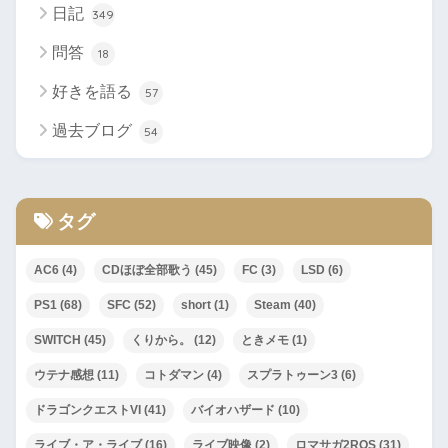
日記
349
問答
18
好きを語る
57
過去ブログ
54
タグ
AC6
(4)
CDほぼ全部歌う
(45)
FC
(3)
LSD
(6)
PS1
(68)
SFC
(52)
short
(1)
Steam
(40)
SWITCH
(45)
くりから。
(12)
ときメモ
(1)
ウテナ感想
(11)
コトダマン
(4)
スプラトゥーン3
(6)
ドラゴンクエストVI
(41)
バイオハザード
(10)
ライブ・ア・ライブ
(16)
ライブ映像
(2)
ロマサガ2ROS
(31)