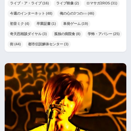
ライブ・ア・ライブ
(16)
ライブ映像
(2)
ロマサガ2ROS
(31)
今週のインターネット
(48)
俺の心の3つの○○
(46)
初音ミク
(4)
卒業証書
(1)
単発ゲーム
(19)
奇天烈相談ダイヤル
(3)
孤独の病院食
(8)
学怖・アパシー
(25)
街
(44)
都市伝説解体センター
(3)