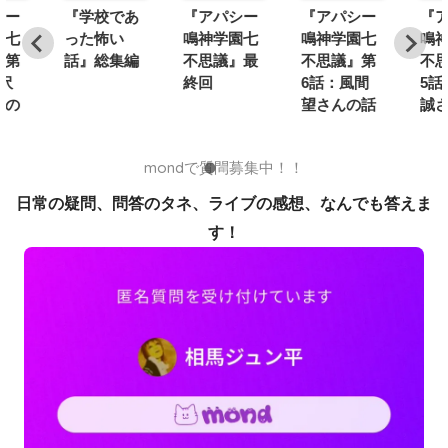
シー
『学校であ
『アパシー
『アパシー
『
園七
った怖い
鳴神学園七
鳴神学園七
鳴
』第
話』総集編
不思議』最
不思議』第
不
沢
終回
6話：風間
5話
んの
望さんの話
誠
mondで質問募集中！！
日常の疑問、問答のタネ、ライブの感想、なんでも答えま
す！