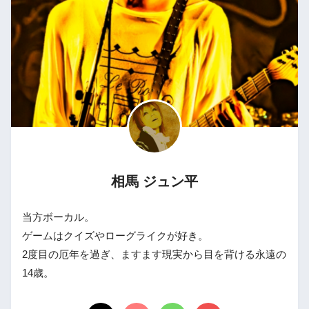
相馬 ジュン平
当方ボーカル。
ゲームはクイズやローグライクが好き。
2度目の厄年を過ぎ、ますます現実から目を背ける永遠の
14歳。