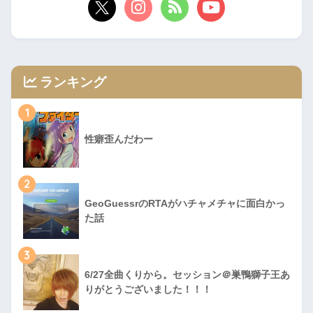
ランキング
1
性癖歪んだわー
2
GeoGuessrのRTAがハチャメチャに面白かっ
た話
3
6/27全曲くりから。セッション＠巣鴨獅子王あ
りがとうございました！！！