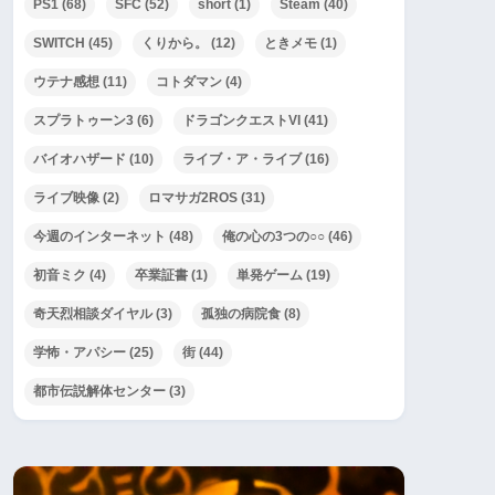
PS1
(68)
SFC
(52)
short
(1)
Steam
(40)
SWITCH
(45)
くりから。
(12)
ときメモ
(1)
ウテナ感想
(11)
コトダマン
(4)
スプラトゥーン3
(6)
ドラゴンクエストVI
(41)
バイオハザード
(10)
ライブ・ア・ライブ
(16)
ライブ映像
(2)
ロマサガ2ROS
(31)
今週のインターネット
(48)
俺の心の3つの○○
(46)
初音ミク
(4)
卒業証書
(1)
単発ゲーム
(19)
奇天烈相談ダイヤル
(3)
孤独の病院食
(8)
学怖・アパシー
(25)
街
(44)
都市伝説解体センター
(3)