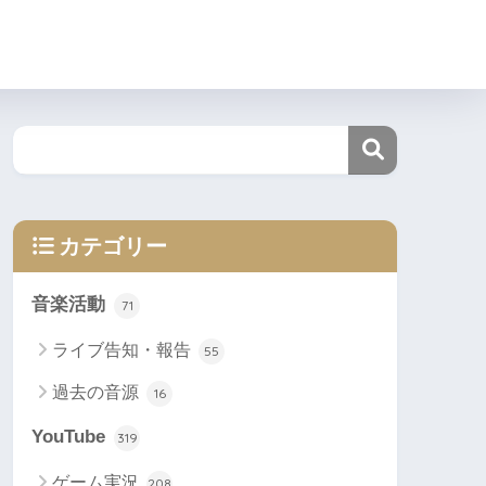
カテゴリー
音楽活動
71
ライブ告知・報告
55
過去の音源
16
YouTube
319
ゲーム実況
208