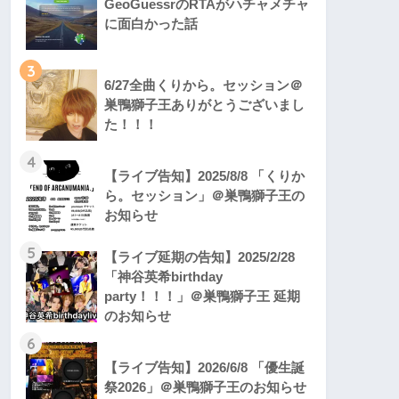
GeoGuessrのRTAがハチャメチャ
に面白かった話
3
6/27全曲くりから。セッション＠
巣鴨獅子王ありがとうございまし
た！！！
4
【ライブ告知】2025/8/8 「くりか
ら。セッション」＠巣鴨獅子王の
お知らせ
5
【ライブ延期の告知】2025/2/28
「神谷英希birthday
party！！！」＠巣鴨獅子王 延期
のお知らせ
6
【ライブ告知】2026/6/8 「優生誕
祭2026」＠巣鴨獅子王のお知らせ