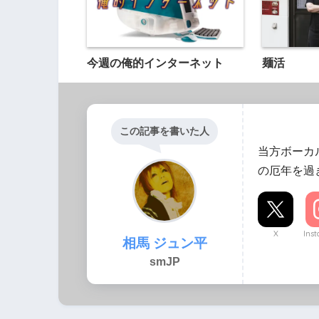
今週の俺的インターネット
麺活
この記事を書いた人
当方ボーカ
の厄年を過
X
Ins
相馬 ジュン平
smJP