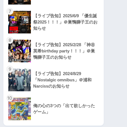
7
【ライブ告知】2025/6/9 「優生誕
祭2025！！！」＠巣鴨獅子王のお
知らせ
8
【ライブ告知】2025/2/28 「神谷
英希birthday party！！！」＠巣
鴨獅子王のお知らせ
9
【ライブ告知】2024/8/29
「Nostalgic omnibus」＠浦和
Narcissのお知らせ
10
俺の心の3つの「出て欲しかった
ゲーム」