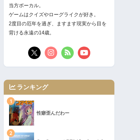
当方ボーカル。
ゲームはクイズやローグライクが好き。
2度目の厄年を過ぎ、ますます現実から目を
背ける永遠の14歳。
ランキング
1
性癖歪んだわー
2