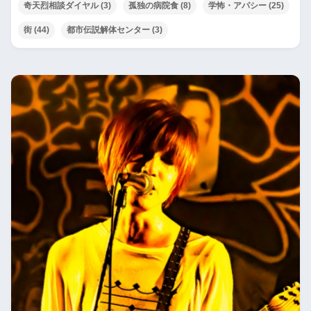
奇天烈相談ダイヤル
(3)
孤独の病院食
(8)
学怖・アパシー
(25)
街
(44)
都市伝説解体センター
(3)