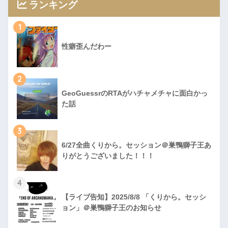
ランキング
1
性癖歪んだわー
2
GeoGuessrのRTAがハチャメチャに面白かっ
た話
3
6/27全曲くりから。セッション＠巣鴨獅子王あ
りがとうございました！！！
4
【ライブ告知】2025/8/8 「くりから。セッシ
ョン」＠巣鴨獅子王のお知らせ