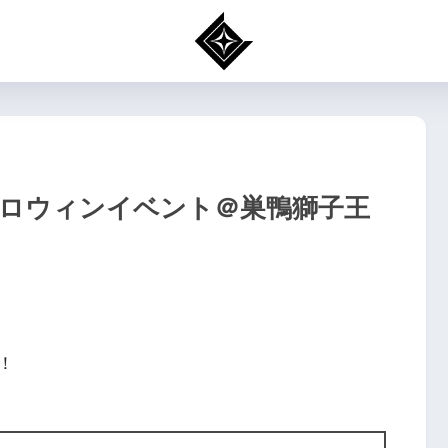
/1ハロウィンイベント＠巣鴨獅子王
！