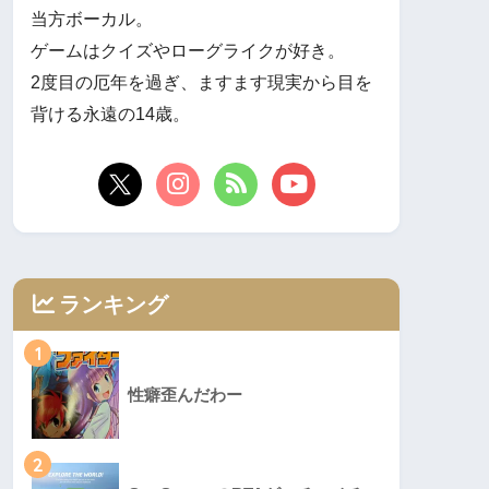
当方ボーカル。
ゲームはクイズやローグライクが好き。
2度目の厄年を過ぎ、ますます現実から目を
背ける永遠の14歳。
ランキング
1
性癖歪んだわー
2