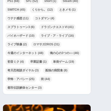
PS1
(68)
SFC
(52)
short
(1)
Steam
(40)
SWITCH
(45)
くりから。
(12)
ときメモ
(1)
ウテナ感想
(11)
コトダマン
(4)
スプラトゥーン3
(6)
ドラゴンクエストVI
(41)
バイオハザード
(10)
ライブ・ア・ライブ
(16)
ライブ映像
(2)
ロマサガ2ROS
(31)
今週のインターネット
(48)
俺の心の3つの○○
(46)
初音ミク
(4)
卒業証書
(1)
単発ゲーム
(19)
奇天烈相談ダイヤル
(3)
孤独の病院食
(8)
学怖・アパシー
(25)
街
(44)
都市伝説解体センター
(3)