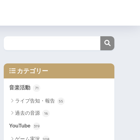
カテゴリー
音楽活動
71
ライブ告知・報告
55
過去の音源
16
YouTube
319
ゲーム実況
208