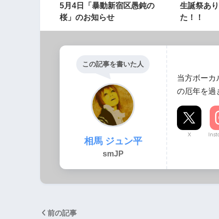
5月4日「暴動新宿区愚鈍の
生誕祭あり
桜」のお知らせ
た！！
この記事を書いた人
当方ボーカ
の厄年を過
X
Ins
相馬 ジュン平
smJP
前の記事