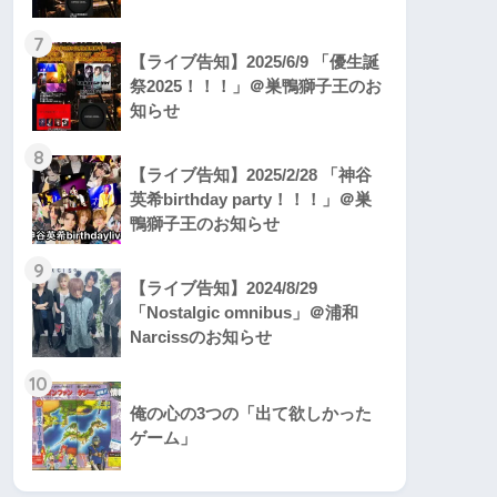
7
【ライブ告知】2025/6/9 「優生誕
祭2025！！！」＠巣鴨獅子王のお
知らせ
8
【ライブ告知】2025/2/28 「神谷
英希birthday party！！！」＠巣
鴨獅子王のお知らせ
9
【ライブ告知】2024/8/29
「Nostalgic omnibus」＠浦和
Narcissのお知らせ
10
俺の心の3つの「出て欲しかった
ゲーム」