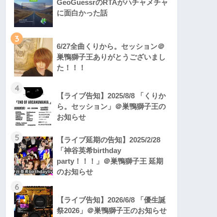
GeoGuessrのRTAがハチャメチャ
に面白かった話
3
6/27全曲くりから。セッション＠
巣鴨獅子王ありがとうございまし
た！！！
4
【ライブ告知】2025/8/8 「くりか
ら。セッション」＠巣鴨獅子王の
お知らせ
5
【ライブ延期の告知】2025/2/28
「神谷英希birthday
party！！！」＠巣鴨獅子王 延期
のお知らせ
6
【ライブ告知】2026/6/8 「優生誕
祭2026」＠巣鴨獅子王のお知らせ