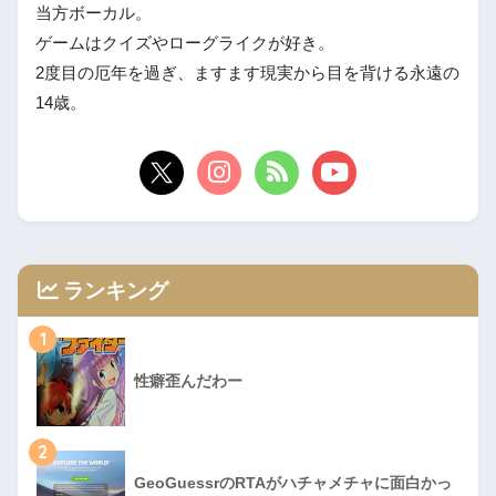
当方ボーカル。
ゲームはクイズやローグライクが好き。
2度目の厄年を過ぎ、ますます現実から目を背ける永遠の
14歳。
ランキング
1
性癖歪んだわー
2
GeoGuessrのRTAがハチャメチャに面白かっ