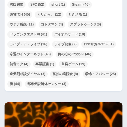
PS1
(68)
SFC
(52)
short
(1)
Steam
(40)
SWITCH
(45)
くりから。
(12)
ときメモ
(1)
ウテナ感想
(11)
コトダマン
(4)
スプラトゥーン3
(6)
ドラゴンクエストVI
(41)
バイオハザード
(10)
ライブ・ア・ライブ
(16)
ライブ映像
(2)
ロマサガ2ROS
(31)
今週のインターネット
(48)
俺の心の3つの○○
(46)
初音ミク
(4)
卒業証書
(1)
単発ゲーム
(19)
奇天烈相談ダイヤル
(3)
孤独の病院食
(8)
学怖・アパシー
(25)
街
(44)
都市伝説解体センター
(3)