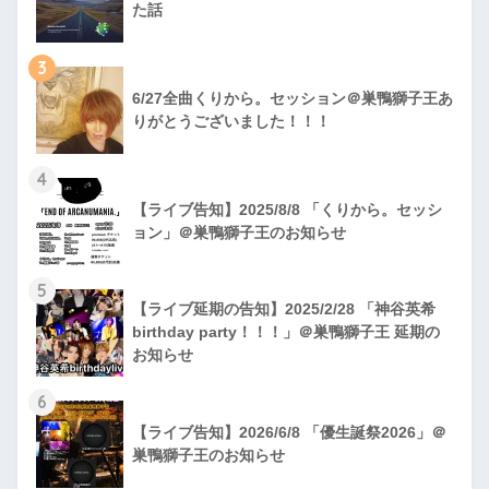
た話
3
6/27全曲くりから。セッション＠巣鴨獅子王あ
りがとうございました！！！
4
【ライブ告知】2025/8/8 「くりから。セッシ
ョン」＠巣鴨獅子王のお知らせ
5
【ライブ延期の告知】2025/2/28 「神谷英希
birthday party！！！」＠巣鴨獅子王 延期の
お知らせ
6
【ライブ告知】2026/6/8 「優生誕祭2026」＠
巣鴨獅子王のお知らせ