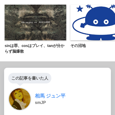
sinは罪、cosはプレイ、tanが分か
その沼地
らず脳爆散
この記事を書いた人
相馬 ジュン平
smJP