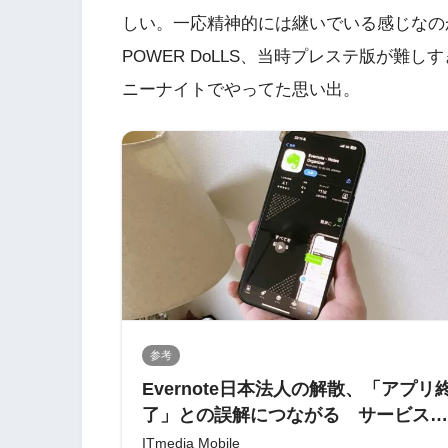
しい。一応精神的には継いでいる感じなの
POWER DoLLS、当時プレステ版が難
ニーナイトでやってた思い出。
参考
Evernote日本法人の解散、「アプリ
了」との誤解につながる サービス改
悪、告知不足がユーザー離れに拍車
ITmedia Mobile