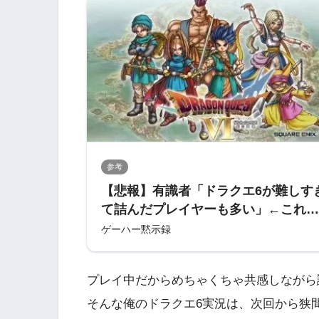
参考
【悲報】有識者「ドラクエ6が難しす
て詰んだプレイヤーも多い」←これマ
ジ？ : ゲーハー黙示録
ゲーハー黙示録
プレイ中だからめちゃくちゃ共感しながら
そんな俺のドラクエ6実況は、次回から狭