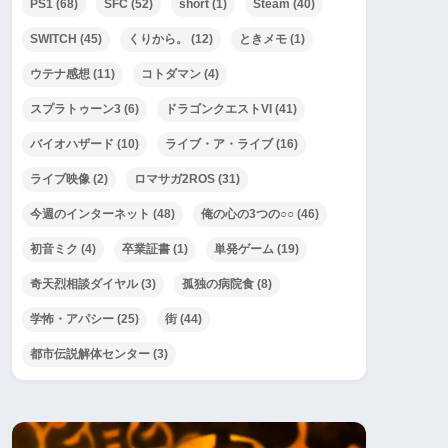
PS1
(68)
SFC
(52)
short
(1)
Steam
(40)
SWITCH
(45)
くりから。
(12)
ときメモ
(1)
ウテナ感想
(11)
コトダマン
(4)
スプラトゥーン3
(6)
ドラゴンクエストVI
(41)
バイオハザード
(10)
ライブ・ア・ライブ
(16)
ライブ映像
(2)
ロマサガ2ROS
(31)
今週のインターネット
(48)
俺の心の3つの○○
(46)
初音ミク
(4)
卒業証書
(1)
単発ゲーム
(19)
奇天烈相談ダイヤル
(3)
孤独の病院食
(8)
学怖・アパシー
(25)
街
(44)
都市伝説解体センター
(3)