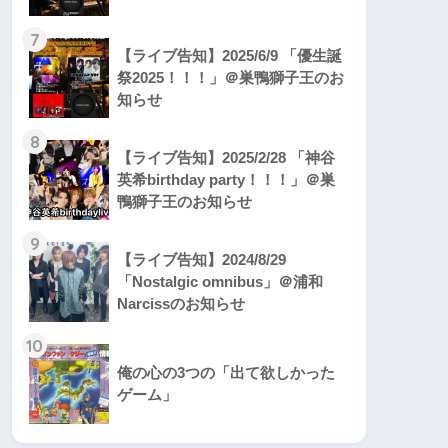
7
【ライブ告知】2025/6/9 「優生誕
祭2025！！！」＠巣鴨獅子王のお
知らせ
8
【ライブ告知】2025/2/28 「神谷
英希birthday party！！！」＠巣
鴨獅子王のお知らせ
9
【ライブ告知】2024/8/29
「Nostalgic omnibus」＠浦和
Narcissのお知らせ
10
俺の心の3つの「出て欲しかった
ゲーム」