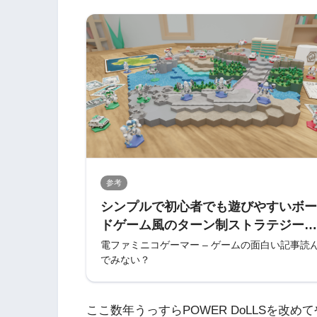
参考
シンプルで初心者でも遊びやすいボー
ドゲーム風のターン制ストラテジーゲ
ーム『ワンインチ タクティクス』発
電ファミニコゲーマー – ゲームの面白い記事読
でみない？
表。戦術級SLGのやりごたえはその
まに、ボードゲームのような面白さを
追及した作品
ここ数年うっすらPOWER DoLLSを改