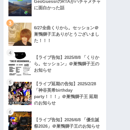
GeoGuessrのRTAがハチャメチャ
に面白かった話
3
6/27全曲くりから。セッション＠
巣鴨獅子王ありがとうございまし
た！！！
4
【ライブ告知】2025/8/8 「くりか
ら。セッション」＠巣鴨獅子王の
お知らせ
5
【ライブ延期の告知】2025/2/28
「神谷英希birthday
party！！！」＠巣鴨獅子王 延期
のお知らせ
6
【ライブ告知】2026/6/8 「優生誕
祭2026」＠巣鴨獅子王のお知らせ