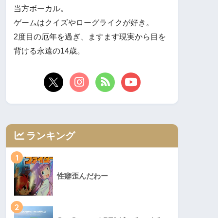
当方ボーカル。
ゲームはクイズやローグライクが好き。
2度目の厄年を過ぎ、ますます現実から目を
背ける永遠の14歳。
ランキング
1
性癖歪んだわー
2