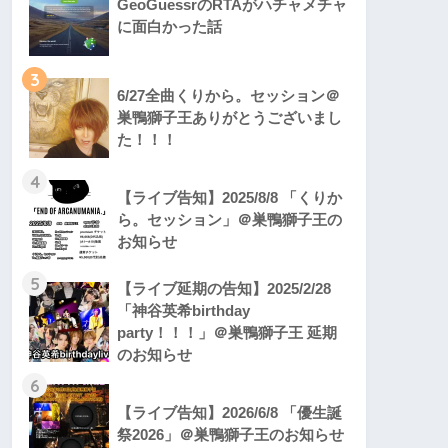
GeoGuessrのRTAがハチャメチャ
に面白かった話
3
6/27全曲くりから。セッション＠
巣鴨獅子王ありがとうございまし
た！！！
4
【ライブ告知】2025/8/8 「くりか
ら。セッション」＠巣鴨獅子王の
お知らせ
5
【ライブ延期の告知】2025/2/28
「神谷英希birthday
party！！！」＠巣鴨獅子王 延期
のお知らせ
6
【ライブ告知】2026/6/8 「優生誕
祭2026」＠巣鴨獅子王のお知らせ