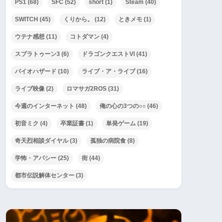
PS1
(68)
SFC
(52)
short
(1)
Steam
(40)
SWITCH
(45)
くりから。
(12)
ときメモ
(1)
ウテナ感想
(11)
コトダマン
(4)
スプラトゥーン3
(6)
ドラゴンクエストVI
(41)
バイオハザード
(10)
ライブ・ア・ライブ
(16)
ライブ映像
(2)
ロマサガ2ROS
(31)
今週のインターネット
(48)
俺の心の3つの○○
(46)
初音ミク
(4)
卒業証書
(1)
単発ゲーム
(19)
奇天烈相談ダイヤル
(3)
孤独の病院食
(8)
学怖・アパシー
(25)
街
(44)
都市伝説解体センター
(3)