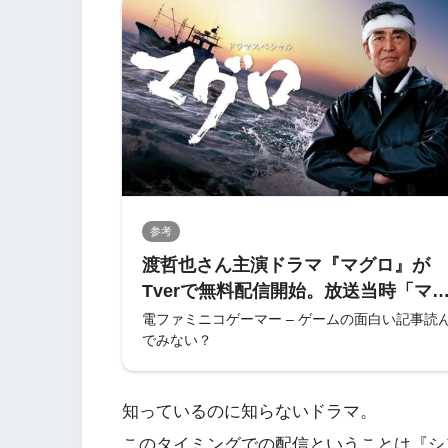
参考
渡哲也さん主演ドラマ『マグロ』が
Tverで無料配信開始。放送当時「マ
ロ、ご期待ください」などのCMが話
電ファミニコゲーマー – ゲームの面白い記事読
でみない？
になった2007年の大作ドラマ。TVer
4月7日まで無料配信しており、当時
ていなかった人は視聴するチャンス
知っているのに知らないドラマ。
このタイミングでの配信ということは『シン