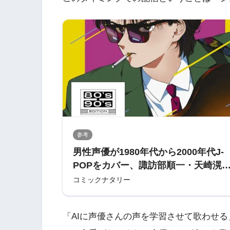
参考
男性声優が1980年代から2000年代J-
POPをカバー、諏訪部順一・天崎滉
ら30人（動画あり / コメントあり）
コミックナタリー
「AIに声優さんの声を学習させて歌わせ