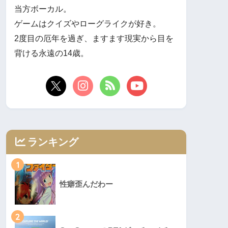
当方ボーカル。
ゲームはクイズやローグライクが好き。
2度目の厄年を過ぎ、ますます現実から目を
背ける永遠の14歳。
ランキング
1
性癖歪んだわー
2