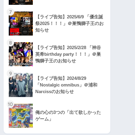
7
【ライブ告知】2025/6/9 「優生誕
祭2025！！！」＠巣鴨獅子王のお
知らせ
8
【ライブ告知】2025/2/28 「神谷
英希birthday party！！！」＠巣
鴨獅子王のお知らせ
9
【ライブ告知】2024/8/29
「Nostalgic omnibus」＠浦和
Narcissのお知らせ
10
俺の心の3つの「出て欲しかった
ゲーム」