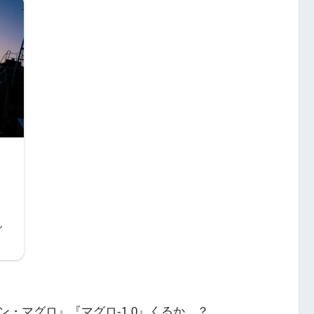
グ
題
ん
で
見
・マグロ』『マグロ-1.0』くるか…？