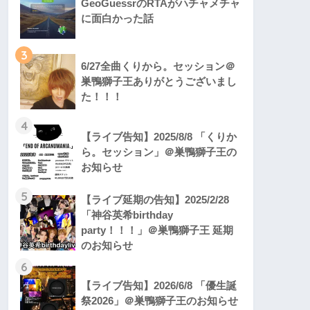
GeoGuessrのRTAがハチャメチャ
に面白かった話
3
6/27全曲くりから。セッション＠
巣鴨獅子王ありがとうございまし
た！！！
4
【ライブ告知】2025/8/8 「くりか
ら。セッション」＠巣鴨獅子王の
お知らせ
5
【ライブ延期の告知】2025/2/28
「神谷英希birthday
party！！！」＠巣鴨獅子王 延期
のお知らせ
6
【ライブ告知】2026/6/8 「優生誕
祭2026」＠巣鴨獅子王のお知らせ