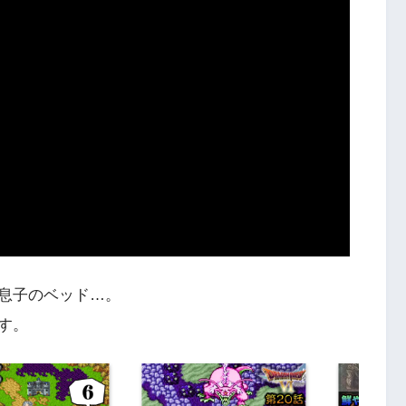
息子のベッド…。
す。