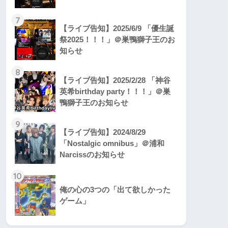
7
【ライブ告知】2025/6/9 「優生誕
祭2025！！！」＠巣鴨獅子王のお
知らせ
8
【ライブ告知】2025/2/28 「神谷
英希birthday party！！！」＠巣
鴨獅子王のお知らせ
9
【ライブ告知】2024/8/29
「Nostalgic omnibus」＠浦和
Narcissのお知らせ
10
俺の心の3つの「出て欲しかった
ゲーム」