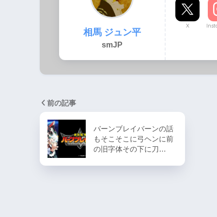
X
Ins
相馬 ジュン平
smJP
前の記事
バーンブレイバーンの話
もそこそこに弓ヘンに前
の旧字体その下に刀…