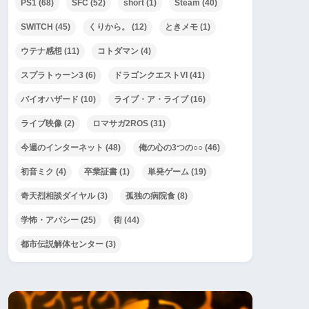
PS1
(68)
SFC
(52)
short
(1)
Steam
(40)
SWITCH
(45)
くりから。
(12)
ときメモ
(1)
ウテナ感想
(11)
コトダマン
(4)
エストVI・第
ドラゴンクエストVI・第
ドラゴンクエ
27話
38話
スプラトゥーン3
(6)
ドラゴンクエストVI
(41)
バイオハザード
(10)
ライブ・ア・ライブ
(16)
ライブ映像
(2)
ロマサガ2ROS
(31)
今週のインターネット
(48)
俺の心の3つの○○
(46)
初音ミク
(4)
卒業証書
(1)
単発ゲーム
(19)
奇天烈相談ダイヤル
(3)
孤独の病院食
(8)
学怖・アパシー
(25)
街
(44)
都市伝説解体センター
(3)