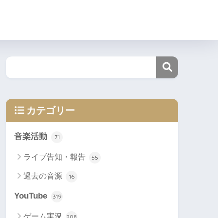
カテゴリー
音楽活動
71
ライブ告知・報告
55
過去の音源
16
YouTube
319
ゲーム実況
208