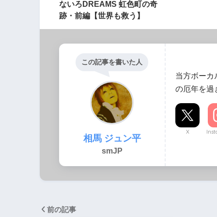
ないろDREAMS 虹色町の奇
跡・前編【世界も救う】
この記事を書いた人
当方ボーカ
の厄年を過
X
Ins
相馬 ジュン平
smJP
前の記事