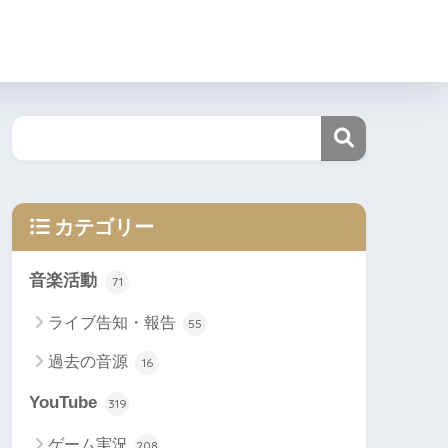
カテゴリー
音楽活動
71
ライブ告知・報告
55
過去の音源
16
YouTube
319
ゲーム実況
208