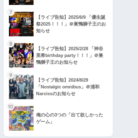
7
【ライブ告知】2025/6/9 「優生誕
祭2025！！！」＠巣鴨獅子王のお
知らせ
8
【ライブ告知】2025/2/28 「神谷
英希birthday party！！！」＠巣
鴨獅子王のお知らせ
9
【ライブ告知】2024/8/29
「Nostalgic omnibus」＠浦和
Narcissのお知らせ
10
俺の心の3つの「出て欲しかった
ゲーム」