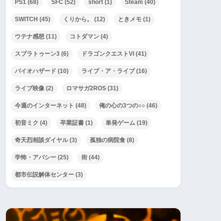
PS1
(68)
SFC
(52)
short
(1)
Steam
(40)
SWITCH
(45)
くりから。
(12)
ときメモ
(1)
ウテナ感想
(11)
コトダマン
(4)
スプラトゥーン3
(6)
ドラゴンクエストVI
(41)
バイオハザード
(10)
ライブ・ア・ライブ
(16)
ライブ映像
(2)
ロマサガ2ROS
(31)
今週のインターネット
(48)
俺の心の3つの○○
(46)
初音ミク
(4)
卒業証書
(1)
単発ゲーム
(19)
奇天烈相談ダイヤル
(3)
孤独の病院食
(8)
学怖・アパシー
(25)
街
(44)
都市伝説解体センター
(3)