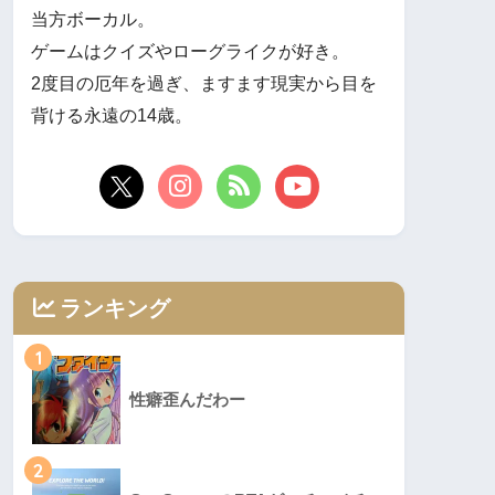
当方ボーカル。
ゲームはクイズやローグライクが好き。
2度目の厄年を過ぎ、ますます現実から目を
背ける永遠の14歳。
ランキング
1
性癖歪んだわー
2