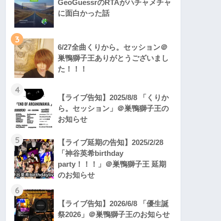
GeoGuessrのRTAがハチャメチャ
に面白かった話
3
6/27全曲くりから。セッション＠
巣鴨獅子王ありがとうございまし
た！！！
4
【ライブ告知】2025/8/8 「くりか
ら。セッション」＠巣鴨獅子王の
お知らせ
5
【ライブ延期の告知】2025/2/28
「神谷英希birthday
party！！！」＠巣鴨獅子王 延期
のお知らせ
6
【ライブ告知】2026/6/8 「優生誕
祭2026」＠巣鴨獅子王のお知らせ