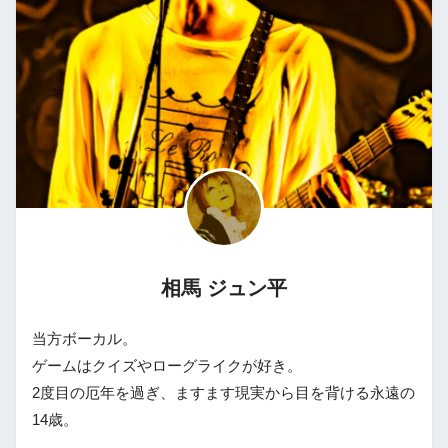
相馬 ジュン平
当方ボーカル。
ゲームはクイズやローグライクが好き。
2度目の厄年を過ぎ、ますます現実から目を背ける永遠の
14歳。