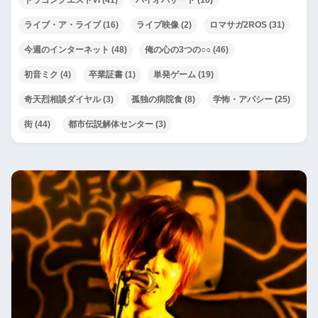
ドラゴンクエストVI
(41)
バイオハザード
(10)
ライブ・ア・ライブ
(16)
ライブ映像
(2)
ロマサガ2ROS
(31)
今週のインターネット
(48)
俺の心の3つの○○
(46)
初音ミク
(4)
卒業証書
(1)
単発ゲーム
(19)
奇天烈相談ダイヤル
(3)
孤独の病院食
(8)
学怖・アパシー
(25)
街
(44)
都市伝説解体センター
(3)