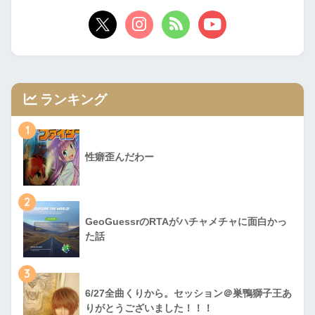
ランキング
1
性癖歪んだわー
2
GeoGuessrのRTAがハチャメチャに面白かっ
た話
3
6/27全曲くりから。セッション＠巣鴨獅子王あ
りがとうございました！！！