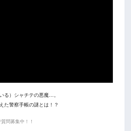
いる）シャチテの悪魔…。
えた警察手帳の謎とは！？
dで質問募集中！！