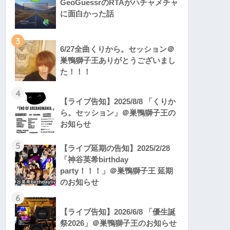
GeoGuessrのRTAがハチャメチャ
に面白かった話
3
6/27全曲くりから。セッション＠
巣鴨獅子王ありがとうございまし
た！！！
4
【ライブ告知】2025/8/8 「くりか
ら。セッション」＠巣鴨獅子王の
お知らせ
5
【ライブ延期の告知】2025/2/28
「神谷英希birthday
party！！！」＠巣鴨獅子王 延期
のお知らせ
6
【ライブ告知】2026/6/8 「優生誕
祭2026」＠巣鴨獅子王のお知らせ