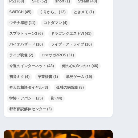
PS1
(68)
SFC
(52)
short
(1)
Steam
(40)
SWITCH
(45)
くりから。
(12)
ときメモ
(1)
ウテナ感想
(11)
コトダマン
(4)
スプラトゥーン3
(6)
ドラゴンクエストVI
(41)
バイオハザード
(10)
ライブ・ア・ライブ
(16)
ライブ映像
(2)
ロマサガ2ROS
(31)
今週のインターネット
(48)
俺の心の3つの○○
(46)
初音ミク
(4)
卒業証書
(1)
単発ゲーム
(19)
奇天烈相談ダイヤル
(3)
孤独の病院食
(8)
学怖・アパシー
(25)
街
(44)
都市伝説解体センター
(3)