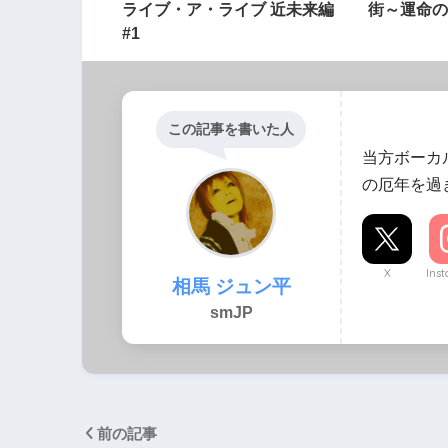
ライブ・ア・ライブ 近未来編
街～運命の
#1
この記事を書いた人
当方ボーカ
の厄年を過
X
Ins
相馬 ジュン平
smJP
前の記事