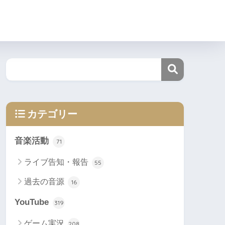
カテゴリー
音楽活動
71
ライブ告知・報告
55
過去の音源
16
YouTube
319
ゲーム実況
208