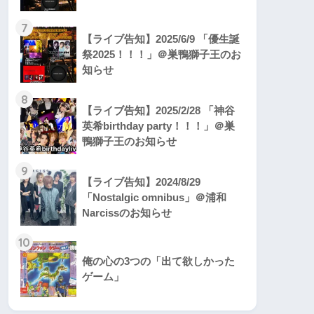
7
【ライブ告知】2025/6/9 「優生誕
祭2025！！！」＠巣鴨獅子王のお
知らせ
8
【ライブ告知】2025/2/28 「神谷
英希birthday party！！！」＠巣
鴨獅子王のお知らせ
9
【ライブ告知】2024/8/29
「Nostalgic omnibus」＠浦和
Narcissのお知らせ
10
俺の心の3つの「出て欲しかった
ゲーム」