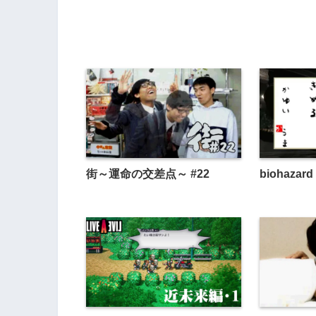
街～運命の交差点～ #22
biohazard