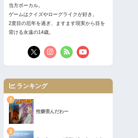
当方ボーカル。
ゲームはクイズやローグライクが好き。
2度目の厄年を過ぎ、ますます現実から目を
背ける永遠の14歳。
ランキング
1
性癖歪んだわー
2