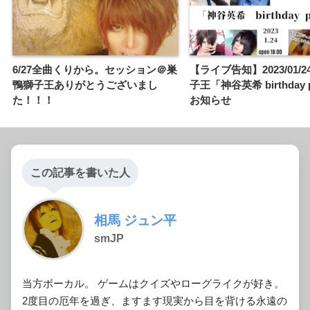
6/27全曲くりから。セッション＠巣
【ライブ告知】2023/01/
鴨獅子王ありがとうございまし
子王「神谷英希 birthday 
た！！！
お知らせ
この記事を書いた人
相馬 ジュン平
smJP
当方ボーカル。 ゲームはクイズやローグライクが好き。
2度目の厄年を過ぎ、ますます現実から目を背ける永遠の