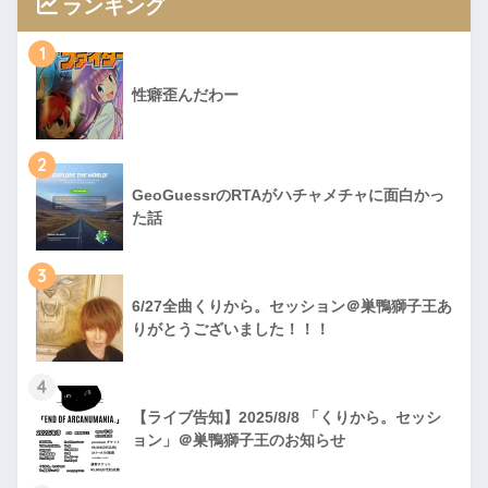
ランキング
1
性癖歪んだわー
2
GeoGuessrのRTAがハチャメチャに面白かっ
た話
3
6/27全曲くりから。セッション＠巣鴨獅子王あ
りがとうございました！！！
4
【ライブ告知】2025/8/8 「くりから。セッシ
ョン」＠巣鴨獅子王のお知らせ