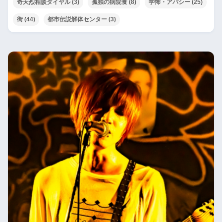
奇天烈相談ダイヤル
(3)
孤独の病院食
(8)
学怖・アパシー
(25)
街
(44)
都市伝説解体センター
(3)