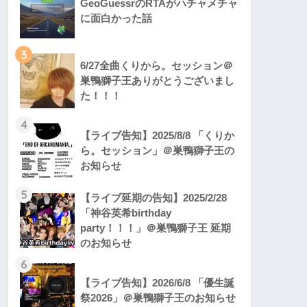
GeoGuessrのRTAがハチャメチャ
に面白かった話
3
6/27全曲くりから。セッション＠
巣鴨獅子王ありがとうございまし
た！！！
4
【ライブ告知】2025/8/8 「くりか
ら。セッション」＠巣鴨獅子王の
お知らせ
5
【ライブ延期の告知】2025/2/28
「神谷英希birthday
party！！！」＠巣鴨獅子王 延期
のお知らせ
6
【ライブ告知】2026/6/8 「優生誕
祭2026」＠巣鴨獅子王のお知らせ