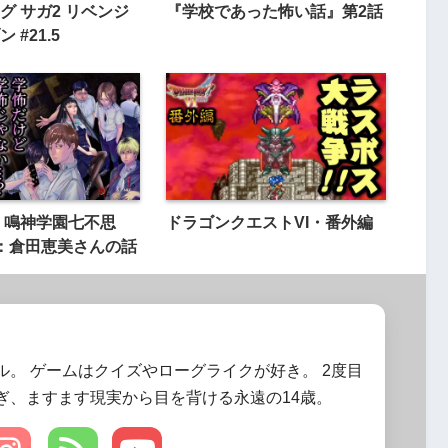
グ サガ2 リベンジ
『学校であった怖い話』第2話
 #21.5
 鳴神学園七不思
ドラゴンクエストVI・番外編
：倉田恵美さんの話
ル。 ゲームはクイズやローグライクが好き。 2度目
ぎ、ますます現実から目を背ける永遠の14歳。