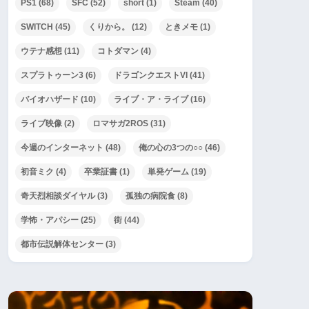
PS1
(68)
SFC
(52)
short
(1)
Steam
(40)
SWITCH
(45)
くりから。
(12)
ときメモ
(1)
ウテナ感想
(11)
コトダマン
(4)
スプラトゥーン3
(6)
ドラゴンクエストVI
(41)
エストVI・第
ドラゴンクエストVI・第
ドラゴンクエ
5話
35話
バイオハザード
(10)
ライブ・ア・ライブ
(16)
ライブ映像
(2)
ロマサガ2ROS
(31)
今週のインターネット
(48)
俺の心の3つの○○
(46)
初音ミク
(4)
卒業証書
(1)
単発ゲーム
(19)
奇天烈相談ダイヤル
(3)
孤独の病院食
(8)
学怖・アパシー
(25)
街
(44)
都市伝説解体センター
(3)