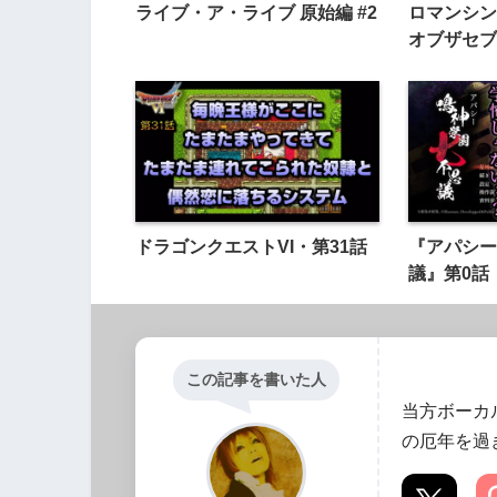
ライブ・ア・ライブ 原始編 #2
ロマンシン
オブザセブン
ドラゴンクエストVI・第31話
『アパシー
議』第0話
この記事を書いた人
当方ボーカ
の厄年を過