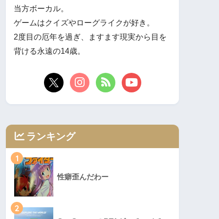
当方ボーカル。
ゲームはクイズやローグライクが好き。
2度目の厄年を過ぎ、ますます現実から目を
背ける永遠の14歳。
ランキング
1
性癖歪んだわー
2