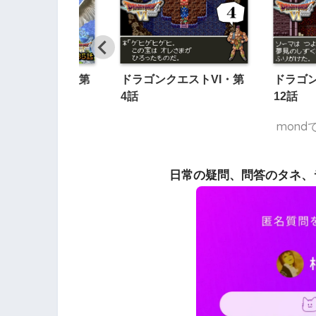
ンクエストVI・第
ドラゴンクエストVI・第
ドラゴン
4話
12話
mon
日常の疑問、問答のタネ、