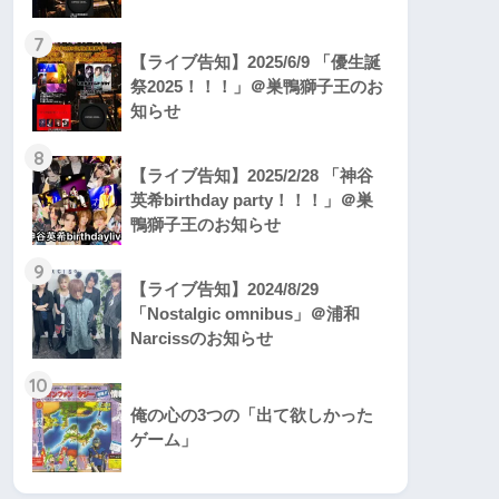
7
【ライブ告知】2025/6/9 「優生誕
祭2025！！！」＠巣鴨獅子王のお
知らせ
8
【ライブ告知】2025/2/28 「神谷
英希birthday party！！！」＠巣
鴨獅子王のお知らせ
9
【ライブ告知】2024/8/29
「Nostalgic omnibus」＠浦和
Narcissのお知らせ
10
俺の心の3つの「出て欲しかった
ゲーム」