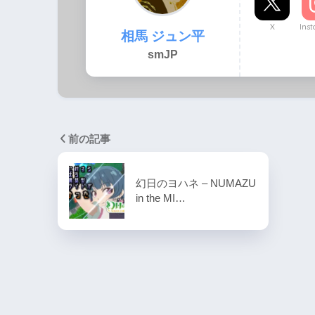
X
Ins
相馬 ジュン平
smJP
前の記事
幻日のヨハネ – NUMAZU
in the MI…