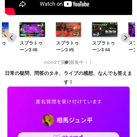
トゥ
スプラトゥ
スプラトゥ
スプラトゥ
ス
1
ーン3 #6
ーン3 #5
ーン3 #4
ーン
mondで質問募集中！！
日常の疑問、問答のタネ、ライブの感想、なんでも答えま
す！