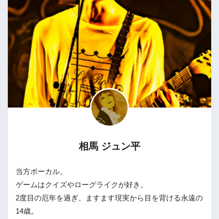
相馬 ジュン平
当方ボーカル。
ゲームはクイズやローグライクが好き。
2度目の厄年を過ぎ、ますます現実から目を背ける永遠の
14歳。