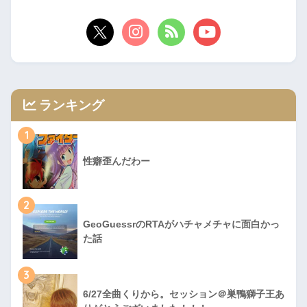
ランキング
1
性癖歪んだわー
2
GeoGuessrのRTAがハチャメチャに面白かっ
た話
3
6/27全曲くりから。セッション＠巣鴨獅子王あ